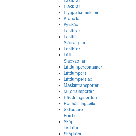
Lastbilar
Flakbilar
Flygplatsmaskiner
Kranbilar
Kylskåp
Lastbilar
Lastbil
Släpvagnar
Lastbilar
Lätt
Släpvagnar
Liftdumpercontainer
Liftdumpers
Liftdumpersläp
Maskintransporter
Miljötransporter
Räddningsfordon
Renhållningsbilar
Sidlastare
Fordon
Skåp
lastbilar
Skåpbilar