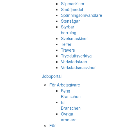
Slipmaskiner
Smörjmedel
Spänningsomvandlare
Stensågar
Styrbar
borrning
Svetsmaskiner
Telfer
Travers
Tryckluftsverktyg
Verkstadskran
Verkstadsmaskiner
Jobbportal
För Arbetsgivare
Bygg
Branschen
El
Branschen
Övriga
arbetare
För