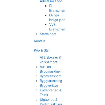
Arbetssökande
El
Branschen
Övriga
lediga jobb
VVS
Branschen
Starta eget
Kontakt
Köp & Sälj
Affärslokaler &
verksamhet
Auktion
Byggmaskiner
Byggtransport
Byggutrustning
Byggverktyg
Entreprenad &
Truck
Utgående &
Partiförsäljning