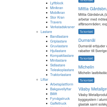
Lyftblock
Minikran
Mittia Gårdsbr
Mobilkran
Mittia Gårdsbruk,(l
Stor Kran
arbetar med mötes
Travers
affärsområden; exp
Verkstadskraner
Lastare
Ta kontakt
Bandlastare
Dumsnål
Griplastare
Gruvlastare
Dumsnål erbjuder d
Hjullastare
rabatter till Sverig
Kompaktlastare
Ta kontakt
Minilastare
Sidlastare
Michelin
Teleskoplastare
Michelin lastbilsdäc
Traktorlastare
Liftar
Ta kontakt
Arbetsplattform
Väsby Metallp
Bakgavellyftar
Billift
Väsby Metallprodukt
Fyrvägstruck
byggsystem i alumi
Gaffeltruck
glastak samt solsk