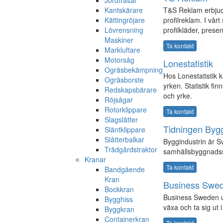
Jordfräsar
Kantskärare
T&S Reklam erbjud
Kättingröjare
profilreklam. I vårt 
Lövrensning
profilkläder, presen
Maskiner
Ta kontakt
Markluftare
Motorsåg
Lonestatistik
Ogräsbekämpning
Hos Lonestatistik k
Ogräsborste
yrken. Statistik fi
Redskapsbärare
och yrke.
Röjsågar
Rotorklippare
Ta kontakt
Slagslåtter
Tidningen Bygg
Släntklippare
Slåtterbalkar
Byggindustrin är S
Trädgårdstraktor
samhällsbyggnadss
Kranar
Ta kontakt
Bandgående
Kran
Business Swed
Bockkran
Business Sweden un
Bygghiss
växa och ta sig ut i 
Byggkran
Containerkran
Ta kontakt