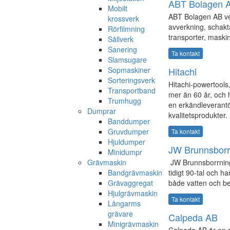
ABT Bolagen 
Mobilt
ABT Bolagen AB ve
krossverk
avverkning, schakta
Rörfilmning
transporter, maski
Sållverk
Sanering
Ta kontakt
Slamsugare
Sopmaskiner
Hitachi
Sorteringsverk
Hitachi-powertools, 
Transportband
mer än 60 år, och h
Trumhugg
en erkändleverantö
Dumprar
kvalitetsprodukter.
Banddumper
Gruvdumper
Ta kontakt
Hjuldumper
JW Brunnsborr
Minidumpr
Grävmaskin
JW Brunnsborrning
Bandgrävmaskin
tidigt 90-tal och h
Grävaggregat
både vatten och b
Hjulgrävmaskin
Ta kontakt
Långarms
grävare
Calpeda AB
Minigrävmaskin