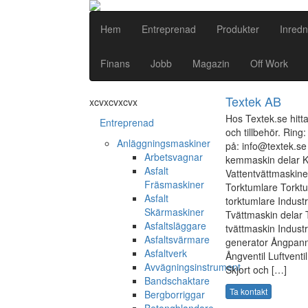
Hem
Entreprenad
Produkter
Inredn
Finans
Jobb
Magazin
Off Work
Textek AB
xcvxcvxcvx
Hos Textek.se hitta
Entreprenad
och tillbehör. Rin
Anläggningsmaskiner
på: info@textek.s
Arbetsvagnar
kemmaskin delar Ke
Asfalt
Vattentvättmaskine
Fräsmaskiner
Torktumlare Torktu
Asfalt
torktumlare Industr
Skärmaskiner
Tvättmaskin delar 
Asfaltsläggare
tvättmaskin Indust
Asfaltsvärmare
generator Ångpann
Asfaltverk
Ångventil Luftventi
Avvägningsinstrument
Skjort och […]
Bandschaktare
Ta kontakt
Bergborriggar