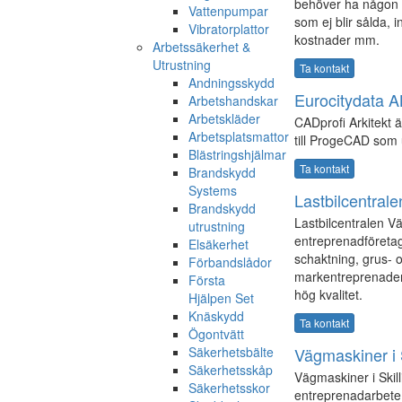
behöver ha någon r
Vattenpumpar
som ej blir sålda, 
Vibratorplattor
kostnader mm.
Arbetssäkerhet &
Utrustning
Ta kontakt
Andningsskydd
Eurocitydata A
Arbetshandskar
Arbetskläder
CADprofi Arkitekt 
Arbetsplatsmattor
till ProgeCAD som u
Blästringshjälmar
Ta kontakt
Brandskydd
Systems
Lastbilcentral
Brandskydd
Lastbilcentralen V
utrustning
entreprenadföretag
Elsäkerhet
schaktning, grus- 
Förbandslådor
markentreprenader e
Första
hög kvalitet.
Hjälpen Set
Knäskydd
Ta kontakt
Ögontvätt
Säkerhetsbälte
Vägmaskiner i 
Säkerhetsskåp
Vägmaskiner i Skill
Säkerhetsskor
entreprenadarbete