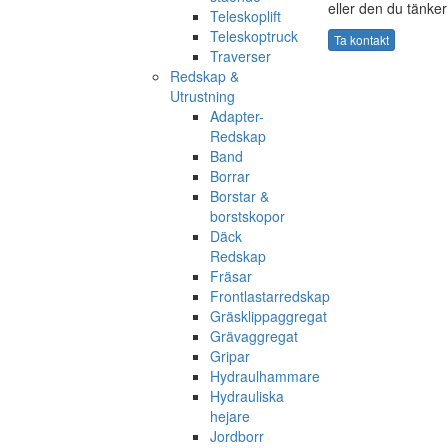
eller den du tänker
Teleskoplift
Teleskoptruck
Ta kontakt
Traverser
Redskap &
Utrustning
Adapter-
Redskap
Band
Borrar
Borstar &
borstskopor
Däck
Redskap
Fräsar
Frontlastarredskap
Gräsklippaggregat
Grävaggregat
Gripar
Hydraulhammare
Hydrauliska
hejare
Jordborr