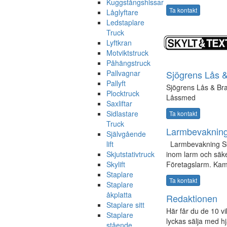
Kuggstångshissar
Ta kontakt
Låglyftare
Ledstaplare
Truck
Lyftkran
Motviktstruck
Påhängstruck
Pallvagnar
Sjögrens Lås 
Pallyft
Sjögrens Lås & Br
Plocktruck
Låssmed
Saxliftar
Sidlastare
Ta kontakt
Truck
Larmbevaknin
Självgående
lift
Larmbevakning Skå
Skjutstativtruck
inom larm och säke
Skylift
Företagslarm. Kam
Staplare
Ta kontakt
Staplare
åkplatta
Redaktionen
Staplare sitt
Här får du de 10 v
Staplare
lyckas sälja med h
stående