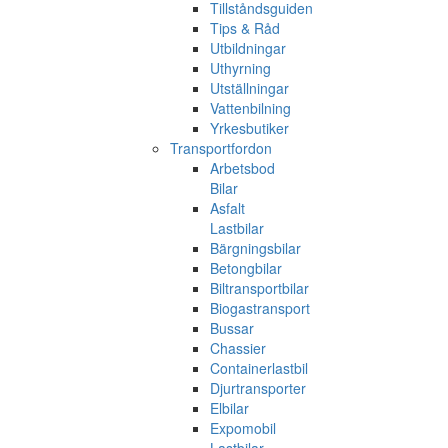
Tillståndsguiden
Tips & Råd
Utbildningar
Uthyrning
Utställningar
Vattenbilning
Yrkesbutiker
Transportfordon
Arbetsbod
Bilar
Asfalt
Lastbilar
Bärgningsbilar
Betongbilar
Biltransportbilar
Biogastransport
Bussar
Chassier
Containerlastbil
Djurtransporter
Elbilar
Expomobil