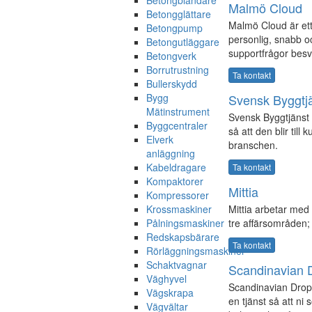
Betongblandare
Malmö Cloud
Betongglättare
Malmö Cloud är ett
Betongpump
personlig, snabb oc
Betongutläggare
supportfrågor besv
Betongverk
Borrutrustning
Ta kontakt
Bullerskydd
Bygg
Svensk Byggtj
Mätinstrument
Svensk Byggtjänst 
Byggcentraler
så att den blir til
Elverk
branschen.
anläggning
Kabeldragare
Ta kontakt
Kompaktorer
Mittia
Kompressorer
Krossmaskiner
Mittia arbetar me
Pålningsmaskiner
tre affärsområden;
Redskapsbärare
Ta kontakt
Rörläggningsmaskiner
Schaktvagnar
Scandinavian 
Väghyvel
Scandinavian Drop
Vägskrapa
en tjänst så att ni
Vägvältar