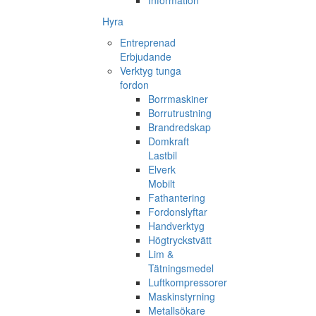
Information
Hyra
Entreprenad
Erbjudande
Verktyg tunga
fordon
Borrmaskiner
Borrutrustning
Brandredskap
Domkraft
Lastbil
Elverk
Mobilt
Fathantering
Fordonslyftar
Handverktyg
Högtryckstvätt
Lim &
Tätningsmedel
Luftkompressorer
Maskinstyrning
Metallsökare