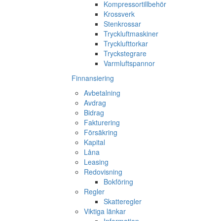
Kompressortillbehör
Krossverk
Stenkrossar
Tryckluftmaskiner
Trycklufttorkar
Tryckstegrare
Varmluftspannor
Finnansiering
Avbetalning
Avdrag
Bidrag
Fakturering
Försäkring
Kapital
Låna
Leasing
Redovisning
Bokföring
Regler
Skatteregler
Viktiga länkar