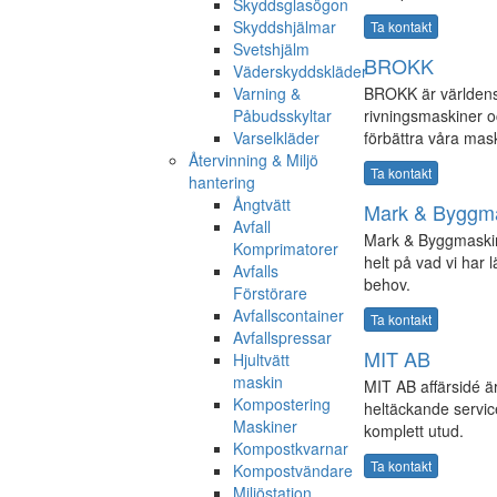
Skyddsglasögon
Skyddshjälmar
Ta kontakt
Svetshjälm
BROKK
Väderskyddskläder
Varning &
BROKK är världens 
Påbudsskyltar
rivningsmaskiner oc
Varselkläder
förbättra våra mask
Återvinning & Miljö
Ta kontakt
hantering
Ångtvätt
Mark & Byggma
Avfall
Mark & Byggmaskin
Komprimatorer
helt på vad vi har
Avfalls
behov.
Förstörare
Avfallscontainer
Ta kontakt
Avfallspressar
MIT AB
Hjultvätt
maskin
MIT AB affärsidé är
Kompostering
heltäckande service
Maskiner
komplett utud.
Kompostkvarnar
Ta kontakt
Kompostvändare
Miljöstation