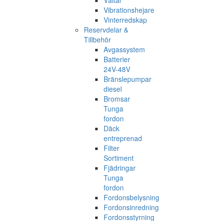
Vältar
Vibrationshejare
Vinterredskap
Reservdelar &
Tillbehör
Avgassystem
Batterier
24V-48V
Bränslepumpar
diesel
Bromsar
Tunga
fordon
Däck
entreprenad
Filter
Sortiment
Fjädringar
Tunga
fordon
Fordonsbelysning
Fordonsinredning
Fordonsstyrning