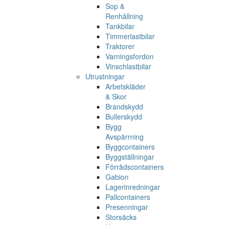
Sop &
Renhållning
Tankbilar
Timmerlastbilar
Traktorer
Varningsfordon
Vinschlastbilar
Utrustningar
Arbetskläder
& Skor
Brandskydd
Bullerskydd
Bygg
Avspärrning
Byggcontainers
Byggställningar
Förrådscontainers
Gabion
Lagerinredningar
Pallcontainers
Presenningar
Storsäcks