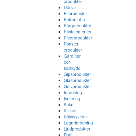
produkter
Dörrar
El produkter
Entrématta
Färgprodukter
Fästelementen
Fiberprodukter
Fönster
produkter
Gardiner
och
solskydd
Gipsprodukter
Glasprodukter
Golvprodukter
Inredning
Isolering
Kakel
Klinker
Kökssystem
Lagerinredning
Ljudprodukter
Pool