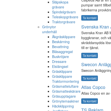
Calpeda AB är en a
Släpskopa
pumpar samt tillbeh
grävare
fabrikerna provkör
Spindelgrävarn
Teleskopgrävare
Ta kontakt
Traktorgrävare
Svenska Kran
Grönytor
underhåll
Svenska Kran AB M
Åkgräsklippare
byggkranar, och vä
Beskärning
skräddarsydda lösni
Bevattning
till er tjänst.
Blåsaggregat
Ta kontakt
Buskröjare
Dressare
Swecon Anlägg
Elstängsel
Swecon Anläggnin
Gräsklippare
Gräsklippare
Ta kontakt
Traktormontering
Gräsmatteluftare
Atlas Copco
Gräsmatteskärare
Atlas Copco en av 
Gräsupptagare
Grönytemaskiner
Ta kontakt
Häckklippning
TS Reklam