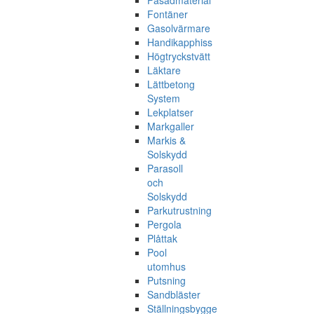
Fasadmaterial
Fontäner
Gasolvärmare
Handikapphiss
Högtryckstvätt
Läktare
Lättbetong
System
Lekplatser
Markgaller
Markis &
Solskydd
Parasoll
och
Solskydd
Parkutrustning
Pergola
Plåttak
Pool
utomhus
Putsning
Sandbläster
Ställningsbygge