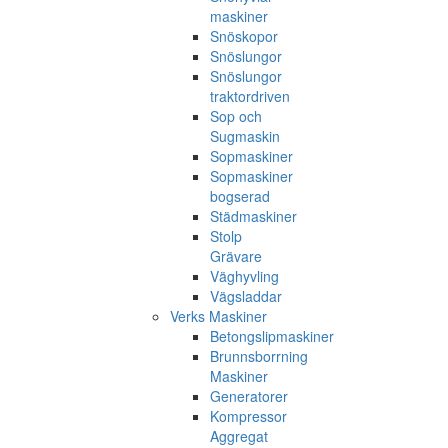
maskiner
Snöskopor
Snöslungor
Snöslungor
traktordriven
Sop och
Sugmaskin
Sopmaskiner
Sopmaskiner
bogserad
Städmaskiner
Stolp
Grävare
Väghyvling
Vägsladdar
Verks Maskiner
Betongslipmaskiner
Brunnsborrning
Maskiner
Generatorer
Kompressor
Aggregat