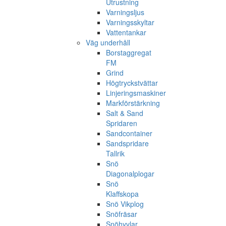
Utrustning
Varningsljus
Varningsskyltar
Vattentankar
Väg underhåll
Borstaggregat
FM
Grind
Högtryckstvättar
Linjeringsmaskiner
Markförstärkning
Salt & Sand
Spridaren
Sandcontainer
Sandspridare
Tallrik
Snö
Diagonalplogar
Snö
Klaffskopa
Snö Vikplog
Snöfräsar
Snöhyvlar