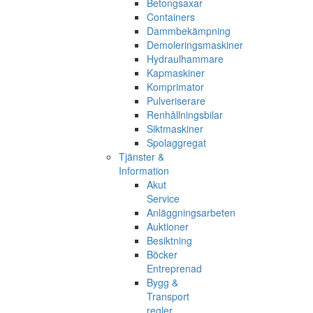
Betongsaxar
Containers
Dammbekämpning
Demoleringsmaskiner
Hydraulhammare
Kapmaskiner
Komprimator
Pulveriserare
Renhållningsbilar
Siktmaskiner
Spolaggregat
Tjänster &
Information
Akut
Service
Anläggningsarbeten
Auktioner
Besiktning
Böcker
Entreprenad
Bygg &
Transport
regler