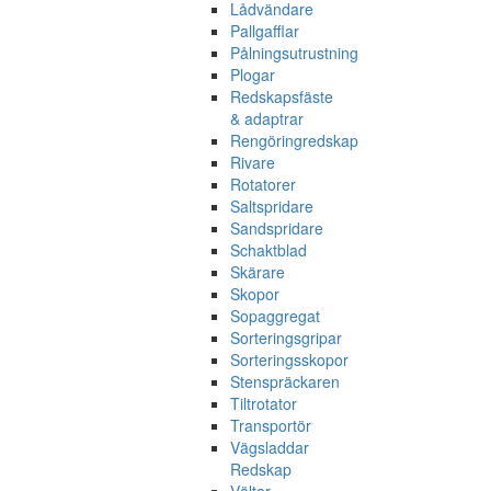
Lådvändare
Pallgafflar
Pålningsutrustning
Plogar
Redskapsfäste
& adaptrar
Rengöringredskap
Rivare
Rotatorer
Saltspridare
Sandspridare
Schaktblad
Skärare
Skopor
Sopaggregat
Sorteringsgripar
Sorteringsskopor
Stenspräckaren
Tiltrotator
Transportör
Vägsladdar
Redskap