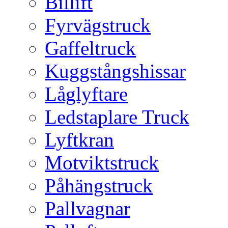
Billift
Fyrvägstruck
Gaffeltruck
Kuggstångshissar
Låglyftare
Ledstaplare Truck
Lyftkran
Motviktstruck
Påhängstruck
Pallvagnar