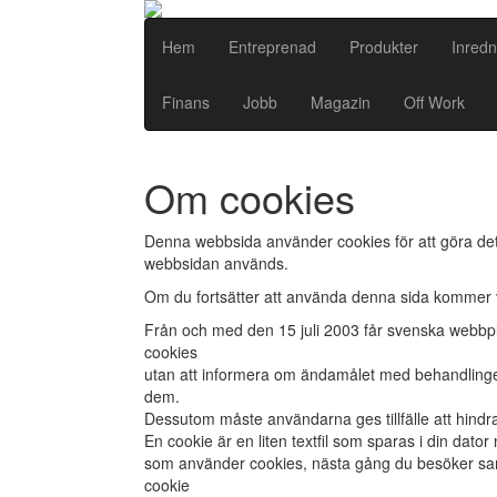
Hem
Entreprenad
Produkter
Inredn
Finans
Jobb
Magazin
Off Work
Om cookies
Denna webbsida använder cookies för att göra det m
webbsidan används.
Om du fortsätter att använda denna sida kommer vi
Från och med den 15 juli 2003 får svenska webbpla
cookies
utan att informera om ändamålet med behandlingen
dem.
Dessutom måste användarna ges tillfälle att hind
En cookie är en liten textfil som sparas i din dat
som använder cookies, nästa gång du besöker sa
cookie