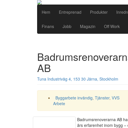
Hem
Entreprenad
Produkter
Inredn
Finans
Jobb
Magazin
Off Work
Badrumsrenoverarn
AB
Tuna Industriväg 4, 153 30 Järna, Stockholm
Byggarbete invändig
,
Tjänster
,
VVS
Arbete
Badrumsrenoverarna AB ha
års erfarenhet inom bygg –