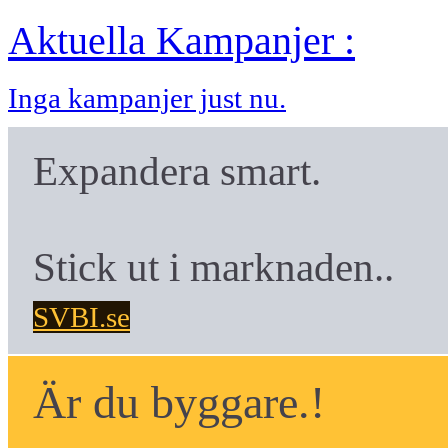
Aktuella Kampanjer :
Inga kampanjer just nu.
Expandera smart.
Stick ut i marknaden..
SVBI.se
Är du byggare.!