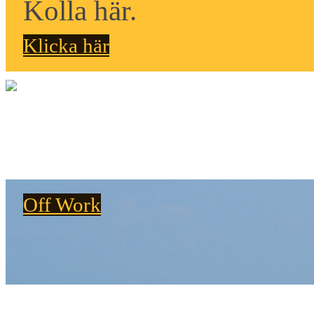
Kolla här.
Klicka här
Off Work