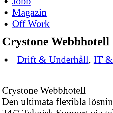
Jobb
Magazin
Off Work
Crystone Webbhotell
Drift & Underhåll
,
IT &
Crystone Webbhotell
Den ultimata flexibla lösni
24/7 Teknisk Support via te