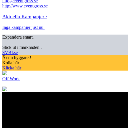
info@eventgross.se
http://www.eventgross.se
Aktuella Kampanjer :
Inga kampanjer just nu.
Expandera smart.
Stick ut i marknaden..
SVBI.se
Är du byggare.!
Kolla här.
Klicka här
Off Work