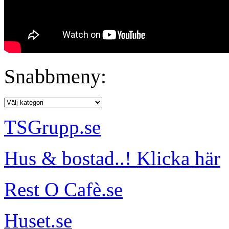
Snabbmeny:
TSGrupp.se
Hus & bostad..! Klicka här
Rest O Cafè.se
Huset.se