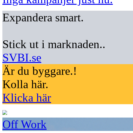
Expandera smart.
Stick ut i marknaden..
SVBI.se
Är du byggare.!
Kolla här.
Klicka här
Off Work