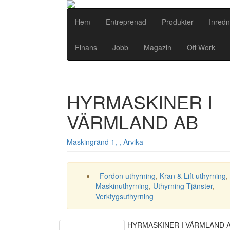
Hem
Entreprenad
Produkter
Inredn
Finans
Jobb
Magazin
Off Work
HYRMASKINER I
VÄRMLAND AB
Maskingränd 1, , Arvika
Fordon uthyrning
,
Kran & Lift uthyrning
,
Maskinuthyrning
,
Uthyrning Tjänster
,
Verktygsuthyrning
HYRMASKINER I VÄRMLAND A