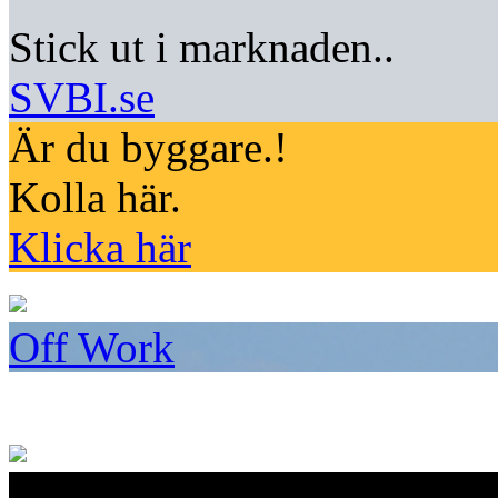
Stick ut i marknaden..
SVBI.se
Är du byggare.!
Kolla här.
Klicka här
Off Work