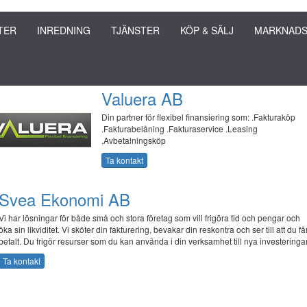
TER
INREDNING
TJÄNSTER
KÖP & SÄLJ
MARKNADS
Valuera AB
Din partner för flexibel finansiering som: .Fakturaköp
.Fakturabelåning .Fakturaservice .Leasing
.Avbetalningsköp
Ta kontakt
Svea Ekonomi AB
Vi har lösningar för både små och stora företag som vill frigöra tid och pengar och
öka sin likviditet. Vi sköter din fakturering, bevakar din reskontra och ser till att du få
betalt. Du frigör resurser som du kan använda i din verksamhet till nya investeringar
Ta kontakt