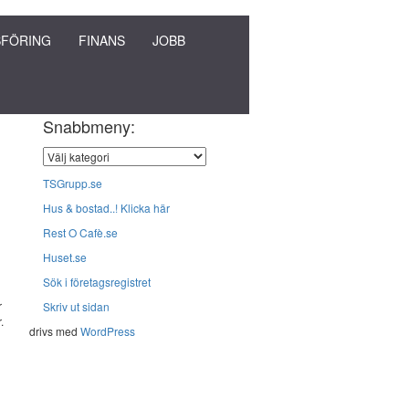
FÖRING
FINANS
JOBB
Snabbmeny:
TSGrupp.se
Hus & bostad..! Klicka här
Rest O Cafè.se
Huset.se
Sök i företagsregistret
r
Skriv ut sidan
.
drivs med
WordPress