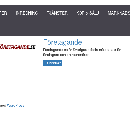
TER
INREDNING
TJÄNSTER
KÖP & SÄLJ
MARKNADS
Företagande
Företagande.se är Sveriges största mötesplats för
företagare och entreprenörer.
Ta kontakt
 med
WordPress