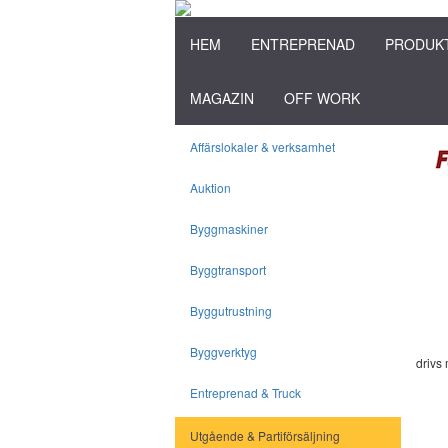
HEM
ENTREPRENAD
PRODUK
MAGAZIN
OFF WORK
Affärslokaler & verksamhet
Auktion
Byggmaskiner
Byggtransport
Byggutrustning
Byggverktyg
drivs
Entreprenad & Truck
Utgående & Partiförsäljning