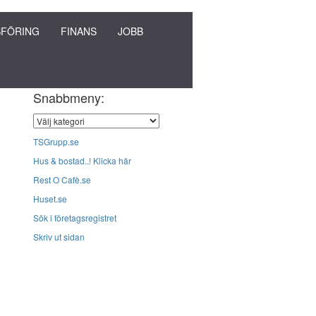
FÖRING
FINANS
JOBB
Snabbmeny:
TSGrupp.se
Hus & bostad..! Klicka här
Rest O Cafè.se
Huset.se
Sök i företagsregistret
Skriv ut sidan