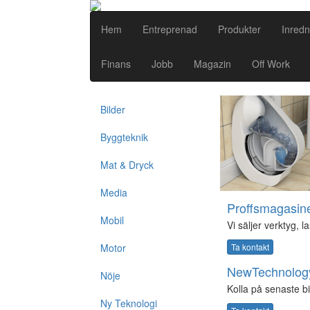
Hem
Entreprenad
Produkter
Inredn
Finans
Jobb
Magazin
Off Work
Bilder
Byggteknik
Mat & Dryck
Media
Proffsmagasin
Mobil
Vi säljer verktyg, 
Motor
Ta kontakt
NewTechnolog
Nöje
Kolla på senaste bi
Ny Teknologi