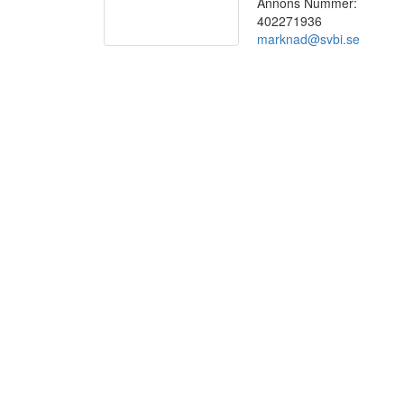
Annons Nummer:
402271936
marknad@svbi.se