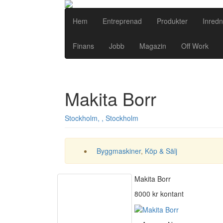
Hem
Entreprenad
Produkter
Inredn
Finans
Jobb
Magazin
Off Work
Makita Borr
Stockholm, , Stockholm
Byggmaskiner
,
Köp & Sälj
Makita Borr
8000 kr kontant