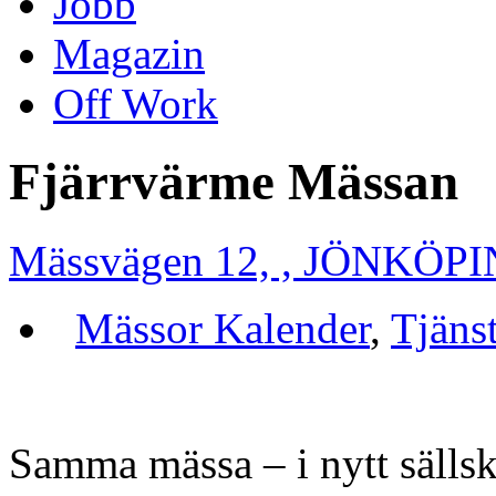
Jobb
Magazin
Off Work
Fjärrvärme Mässan
Mässvägen 12, , JÖNKÖP
Mässor Kalender
,
Tjäns
Samma mässa – i nytt sälls