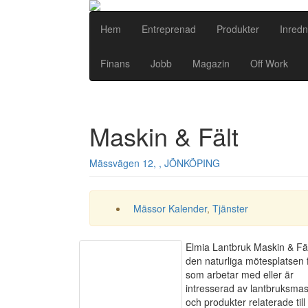
Hem
Entreprenad
Produkter
Inredn
Finans
Jobb
Magazin
Off Work
Maskin & Fält
Mässvägen 12, , JÖNKÖPING
Mässor Kalender
,
Tjänster
Elmia Lantbruk Maskin & Fäl
den naturliga mötesplatsen f
som arbetar med eller är
intresserad av lantbruksmas
och produkter relaterade till