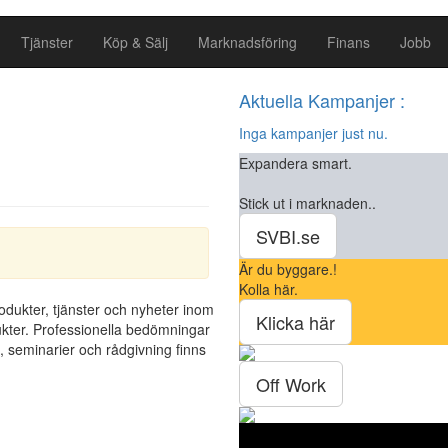
Tjänster
Köp & Sälj
Marknadsföring
Finans
Jobb
Aktuella Kampanjer :
n
Inga kampanjer just nu.
Expandera smart.
Stick ut i marknaden..
SVBI.se
Är du byggare.!
Kolla här.
dukter, tjänster och nyheter inom
Klicka här
kter. Professionella bedömningar
n, seminarier och rådgivning finns
Off Work