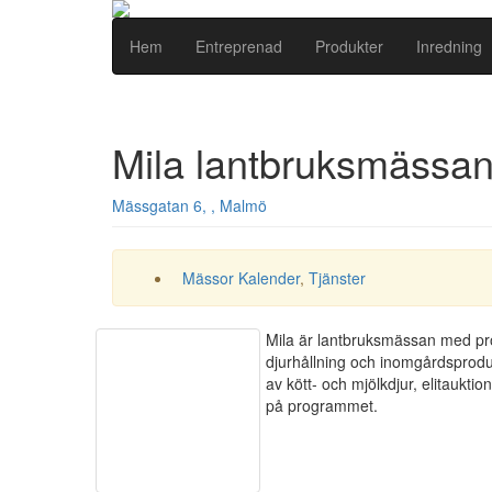
Hem
Entreprenad
Produkter
Inredning
Mila lantbruksmässa
Mässgatan 6, , Malmö
Mässor Kalender
,
Tjänster
Mila är lantbruksmässan med pro
djurhållning och inomgårdsprodu
av kött- och mjölkdjur, elitauktio
på programmet.