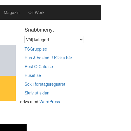
Magazin
Off Work
Snabbmeny:
TSGrupp.se
Hus & bostad..! Klicka här
Rest O Cafè.se
Huset.se
Sök i företagsregistret
Skriv ut sidan
drivs med
WordPress