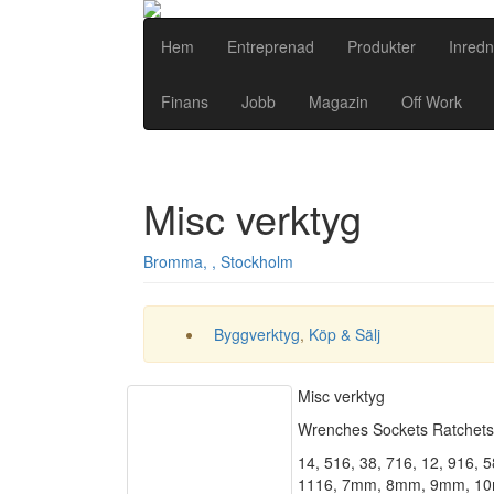
Hem
Entreprenad
Produkter
Inredn
Finans
Jobb
Magazin
Off Work
Misc verktyg
Bromma, , Stockholm
Byggverktyg
,
Köp & Sälj
Misc verktyg
Wrenches Sockets Ratchets
14, 516, 38, 716, 12, 916, 5
1116, 7mm, 8mm, 9mm, 1