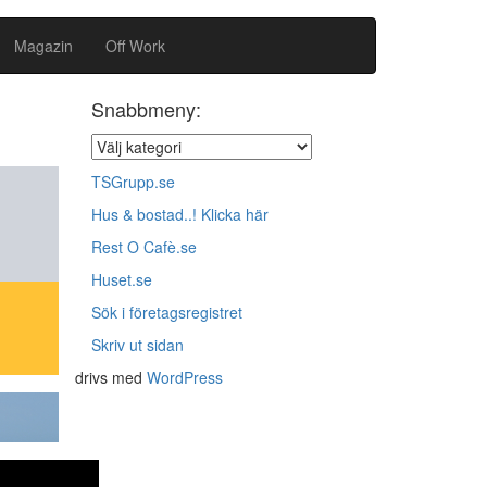
Magazin
Off Work
Snabbmeny:
TSGrupp.se
Hus & bostad..! Klicka här
Rest O Cafè.se
Huset.se
Sök i företagsregistret
Skriv ut sidan
drivs med
WordPress