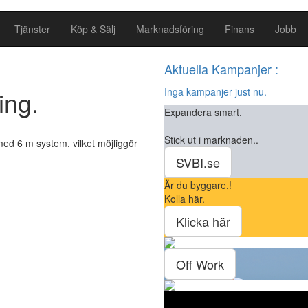
Tjänster
Köp & Sälj
Marknadsföring
Finans
Jobb
Aktuella Kampanjer :
ing.
Inga kampanjer just nu.
Expandera smart.
Stick ut i marknaden..
med 6 m system, vilket möjliggör
SVBI.se
Är du byggare.!
Kolla här.
Klicka här
Off Work