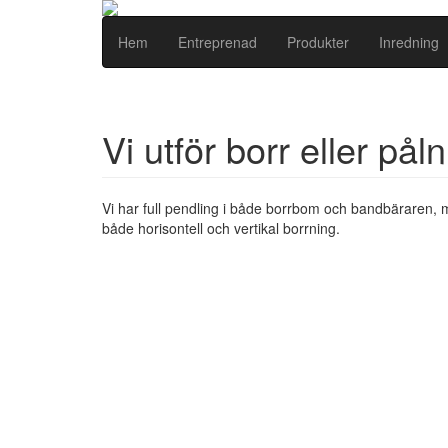
Hem
Entreprenad
Produkter
Inredning
Vi utför borr eller påln
Vi har full pendling i både borrbom och bandbäraren, 
både horisontell och vertikal borrning.