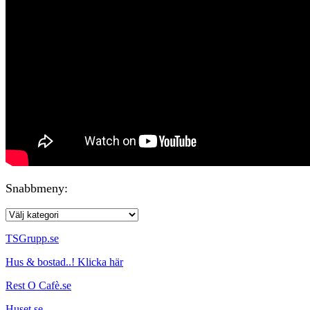
Snabbmeny:
TSGrupp.se
Hus & bostad..! Klicka här
Rest O Cafè.se
Huset.se