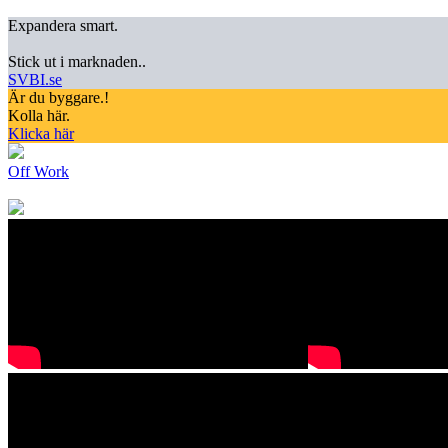
Expandera smart.
Stick ut i marknaden..
SVBI.se
Är du byggare.!
Kolla här.
Klicka här
Off Work