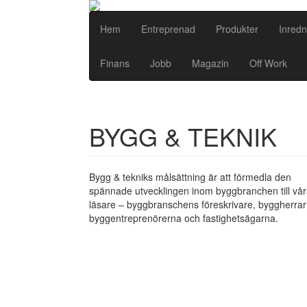
Hem
Entreprenad
Produkter
Inredn
Finans
Jobb
Magazin
Off Work
BYGG & TEKNIK
Bygg & tekniks målsättning är att förmedla den
spännade utvecklingen inom byggbranchen till vå
läsare – byggbranschens föreskrivare, byggherrar
byggentreprenörerna och fastighetsägarna.