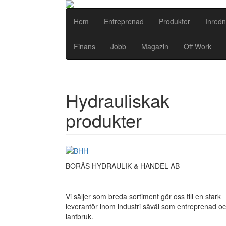
Hem
Entreprenad
Produkter
Inredn
Finans
Jobb
Magazin
Off Work
Hydrauliskak
produkter
BORÅS HYDRAULIK & HANDEL AB
Vi säljer som breda sortiment gör oss till en stark
leverantör inom industri såväl som entreprenad o
lantbruk.