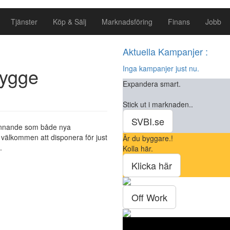
Tjänster
Köp & Sälj
Marknadsföring
Finans
Jobb
Aktuella Kampanjer :
Bygge
Inga kampanjer just nu.
Expandera smart.
Stick ut i marknaden..
SVBI.se
kunnande som både nya
 välkommen att disponera för just
Är du byggare.!
.
Kolla här.
Klicka här
Off Work