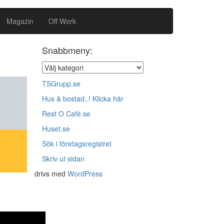
Magazin
Off Work
Snabbmeny:
TSGrupp.se
Hus & bostad..! Klicka här
Rest O Cafè.se
Huset.se
Sök i företagsregistret
Skriv ut sidan
drivs med
WordPress