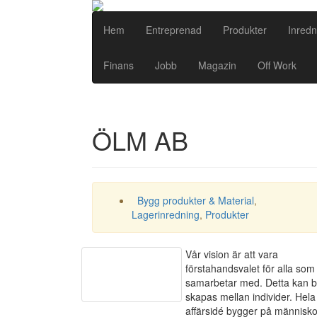
Hem
Entreprenad
Produkter
Inredn
Finans
Jobb
Magazin
Off Work
ÖLM AB
Bygg produkter & Material
,
Lagerinredning
,
Produkter
Vår vision är att vara
förstahandsvalet för alla som 
samarbetar med. Detta kan 
skapas mellan individer. Hela
affärsidé bygger på människ