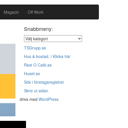
Magazin
Off Work
Snabbmeny:
TSGrupp.se
Hus & bostad..! Klicka här
Rest O Cafè.se
Huset.se
Sök i företagsregistret
Skriv ut sidan
drivs med
WordPress