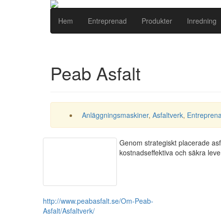
Hem
Entreprenad
Produkter
Inredning
Peab Asfalt
Anläggningsmaskiner
,
Asfaltverk
,
Entrepren
Genom strategiskt placerade asfa
kostnadseffektiva och säkra leve
http://www.peabasfalt.se/Om-Peab-
Asfalt/Asfaltverk/