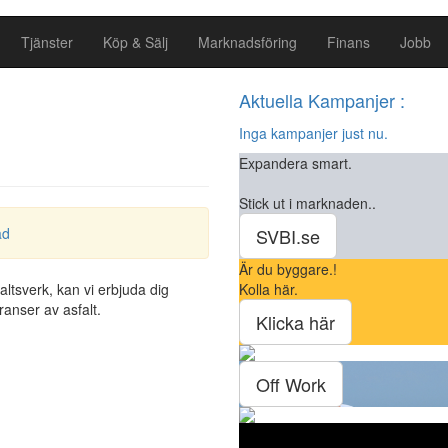
Tjänster
Köp & Sälj
Marknadsföring
Finans
Jobb
Aktuella Kampanjer :
Inga kampanjer just nu.
Expandera smart.
Stick ut i marknaden..
ad
SVBI.se
Är du byggare.!
ltsverk, kan vi erbjuda dig
Kolla här.
ranser av asfalt.
Klicka här
Off Work