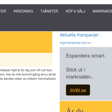
TER
INREDNING
TJÄNSTER
KÖP & SÄLJ
MARKNADS
Aktuella Kampanjer :
Inga kampanjer just nu.
Expandera smart.
Stick ut i
ässan Nytt är för dig som vill och kan,
t hem. Har du inte kommit igång ännu så får
marknaden..
r du kanske redan en erfaren hemmafixare
SVBI.se
Är du