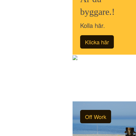
byggare.!
Kolla här.
Klicka här
Off Work