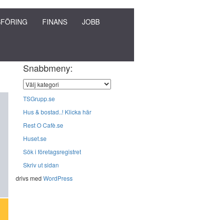
FÖRING
FINANS
JOBB
Snabbmeny:
TSGrupp.se
Hus & bostad..! Klicka här
Rest O Cafè.se
Huset.se
Sök i företagsregistret
Skriv ut sidan
drivs med
WordPress