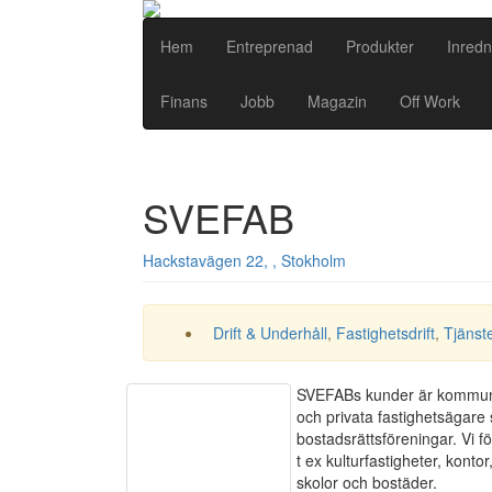
Hem
Entreprenad
Produkter
Inredn
Finans
Jobb
Magazin
Off Work
SVEFAB
Hackstavägen 22, , Stokholm
Drift & Underhåll
,
Fastighetsdrift
,
Tjänst
SVEFABs kunder är kommu
och privata fastighetsägare
bostadsrättsföreningar. Vi fö
t ex kulturfastigheter, kontor
skolor och bostäder.