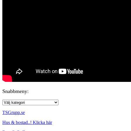
Snabbmeny:
TSGrupp.se
Hus & bostad..! Klicka här