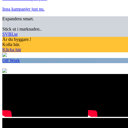
Inga kampanjer just nu.
Expandera smart.
Stick ut i marknaden..
SVBI.se
Är du byggare.!
Kolla här.
Klicka här
Off Work