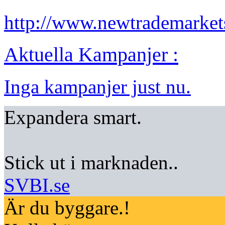
http://www.newtrademarkets
Aktuella Kampanjer :
Inga kampanjer just nu.
Expandera smart.
Stick ut i marknaden..
SVBI.se
Är du byggare.!