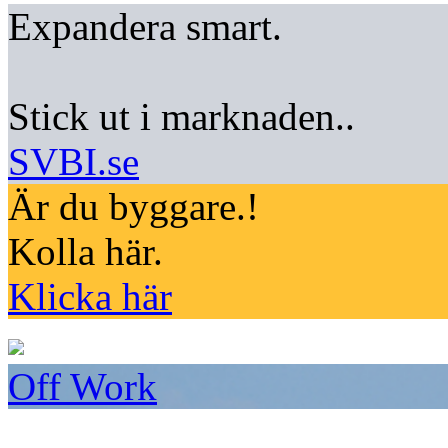
Expandera smart.
Stick ut i marknaden..
SVBI.se
Är du byggare.!
Kolla här.
Klicka här
Off Work