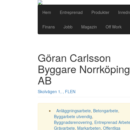
Hem
Entreprenad
Produkter
Inredn
Finans
Jobb
Magazin
Off Work
Göran Carlsson
Byggare Norrköping
AB
Skolvägen 1, , FLEN
Anläggningsarbete
,
Betongarbete
,
Byggarbete utvendig
,
Byggnadsrenovering
,
Entreprenad Arbet
Grävarbete
,
Markarbeten
,
Offentliga