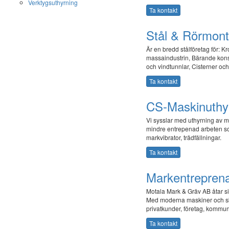
Verktygsuthyrning
Ta kontakt
Stål & Rörmon
Är en bredd stålföretag för: K
massaindustrin, Bärande konstru
och vindtunnlar, Cisterner och
Ta kontakt
CS-Maskinuthy
Vi sysslar med uthyrning av ma
mindre entrepenad arbeten som
markvibrator, trädfällningar.
Ta kontakt
Markentreprena
Motala Mark & Gräv AB åtar si
Med moderna maskiner och ski
privatkunder, företag, kommun
Ta kontakt