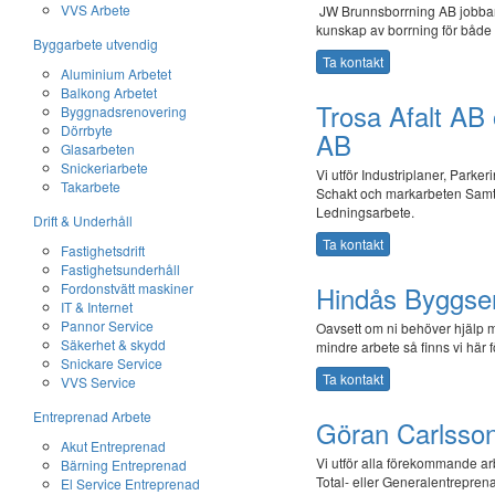
VVS Arbete
JW Brunnsborrning AB jobbar 
kunskap av borrning för både
Byggarbete utvendig
Ta kontakt
Aluminium Arbetet
Balkong Arbetet
Trosa Afalt A
Byggnadsrenovering
Dörrbyte
AB
Glasarbeten
Snickeriarbete
Vi utför Industriplaner, Park
Takarbete
Schakt och markarbeten Samt B
Ledningsarbete.
Drift & Underhåll
Ta kontakt
Fastighetsdrift
Fastighetsunderhåll
Fordonstvätt maskiner
Hindås Byggse
IT & Internet
Pannor Service
Oavsett om ni behöver hjälp me
Säkerhet & skydd
mindre arbete så finns vi här fö
Snickare Service
Ta kontakt
VVS Service
Entreprenad Arbete
Göran Carlsso
Akut Entreprenad
Vi utför alla förekommande 
Bärning Entreprenad
Total- eller Generalentrepren
El Service Entreprenad