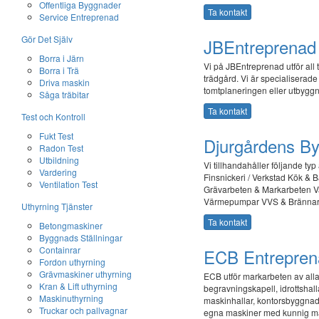
Offentliga Byggnader
Ta kontakt
Service Entreprenad
Gör Det Själv
JBEntreprenad
Borra i Järn
Vi på JBEntreprenad utför all 
Borra i Trä
trädgård. Vi är specialiserade
Driva maskin
tomtplaneringen eller utbygg
Såga träbitar
Ta kontakt
Test och Kontroll
Fukt Test
Djurgårdens By
Radon Test
Utbildning
Vi tillhandahåller följande t
Vardering
Finsnickeri / Verkstad Kök &
Ventilation Test
Grävarbeten & Markarbeten 
Värmepumpar VVS & Brännar
Uthyrning Tjänster
Ta kontakt
Betongmaskiner
Byggnads Ställningar
Containrar
ECB Entrepren
Fordon uthyrning
Grävmaskiner uthyrning
ECB utför markarbeten av all
Kran & Lift uthyrning
begravningskapell, idrottshal
Maskinuthyrning
maskinhallar, kontorsbyggnader
Truckar och pallvagnar
egna maskiner med kunnig m