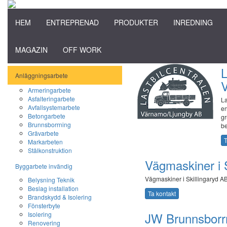
HEM
ENTREPRENAD
PRODUKTER
INREDNING
MAGAZIN
OFF WORK
L
Anläggningsarbete
Armeringarbete
Asfalteringarbete
La
Avfallsystemarbete
en
Betongarbete
gr
Brunnsborrning
be
Grävarbete
T
Markarbeten
Stålkonstruktion
Vägmaskiner i 
Byggarbete invändig
Vägmaskiner i Skillingaryd AB
Belysning Teknik
Beslag installation
Ta kontakt
Brandskydd & Isolering
Fönsterbyte
JW Brunnsborr
Isolering
Renovering