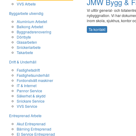
JMW Bygg & Fa
VVS Arbete
Vi utför general- och totalen
Byggarbete utvendig
nybyggnation. Vi har dokumen
inom skola, sjukhus, kontor 
Aluminium Arbetet
Balkong Arbetet
Ta kontakt
Byggnadsrenovering
Dörrbyte
Glasarbeten
Snickeriarbete
Takarbete
Drift & Underhåll
Fastighetsdrift
Fastighetsunderhåll
Fordonstvätt maskiner
IT & Internet
Pannor Service
Säkerhet & skydd
Snickare Service
VVS Service
Entreprenad Arbete
Akut Entreprenad
Bärning Entreprenad
El Service Entreprenad