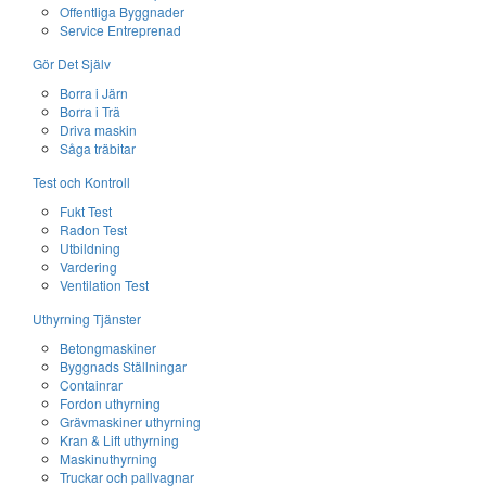
Offentliga Byggnader
Service Entreprenad
Gör Det Själv
Borra i Järn
Borra i Trä
Driva maskin
Såga träbitar
Test och Kontroll
Fukt Test
Radon Test
Utbildning
Vardering
Ventilation Test
Uthyrning Tjänster
Betongmaskiner
Byggnads Ställningar
Containrar
Fordon uthyrning
Grävmaskiner uthyrning
Kran & Lift uthyrning
Maskinuthyrning
Truckar och pallvagnar