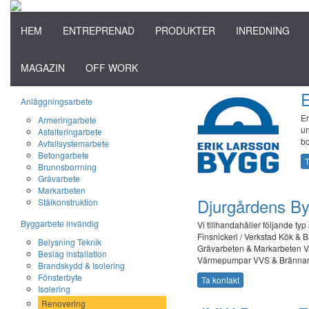
HEM
ENTREPRENAD
PRODUKTER
INREDNING
MAGAZIN
OFF WORK
E
Anläggningsarbete
Er
Armeringarbete
un
Asfalteringarbete
b
Avfallsystemarbete
Betongarbete
T
Brunnsborrning
Grävarbete
Markarbeten
Djurgårdens By
Stålkonstruktion
Byggarbete invändig
Vi tillhandahåller följande t
Finsnickeri / Verkstad Kök &
Belysning Teknik
Grävarbeten & Markarbeten 
Beslag installation
Värmepumpar VVS & Brännar
Brandskydd & Isolering
Fönsterbyte
Ta kontakt
Isolering
Renovering