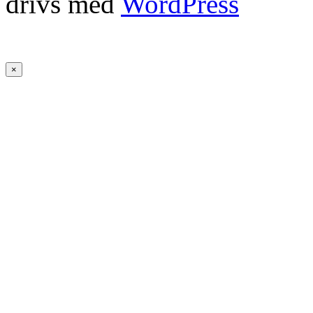
drivs med
WordPress
×