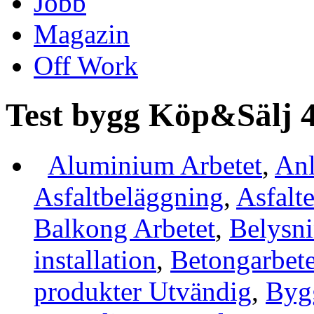
Jobb
Magazin
Off Work
Test bygg Köp&Sälj 
Aluminium Arbetet
,
Anl
Asfaltbeläggning
,
Asfalt
Balkong Arbetet
,
Belysn
installation
,
Betongarbet
produkter Utvändig
,
Byg