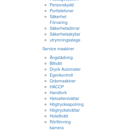
Personskydd
Porttelefoner
Säkerhet
Förvaring
Säkerhetsdörrar
Säkerhetsskyltar
utrymningsstege
Service maskiner
Ångstädning
Biltvätt
Dryck Automater
Egenkontroll
Grävmaskiner
HACCP
Handtork
Hetvattentvättar
Högtrycksspolning
Högtryckstvättar
Hotelltvätt
Rörfilmning
kamera