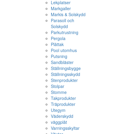
Lekplatser
Markgaller
Markis & Solskydd
Parasoll och
Solskydd
Parkutrustning
Pergola
Plåttak
Pool utomhus
Putsning
Sandbläster
Ställningsbygge
Ställningsskydd
Stenprodukter
Stolpar
Stomme
Takprodukter
Träprodukter
Utegym
Väderskydd
väggplåt
Varningsskyltar