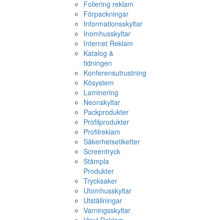
Foliering reklam
Förpackningar
Informationsskyltar
Inomhusskyltar
Internet Reklam
Katalog &
tidningen
Konferensutrustning
Kösystem
Laminering
Neonskyltar
Packprodukter
Profilprodukter
Profilreklam
Säkerhetsetiketter
Screentryck
Stämpla
Produkter
Trycksaker
Utomhusskyltar
Utställningar
Varningsskyltar