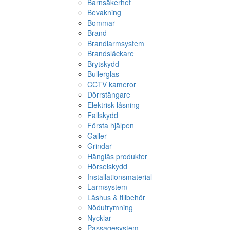
Barnsäkerhet
Bevakning
Bommar
Brand
Brandlarmsystem
Brandsläckare
Brytskydd
Bullerglas
CCTV kameror
Dörrstängare
Elektrisk låsning
Fallskydd
Första hjälpen
Galler
Grindar
Hänglås produkter
Hörselskydd
Installationsmaterial
Larmsystem
Låshus & tillbehör
Nödutrymning
Nycklar
Passagesystem