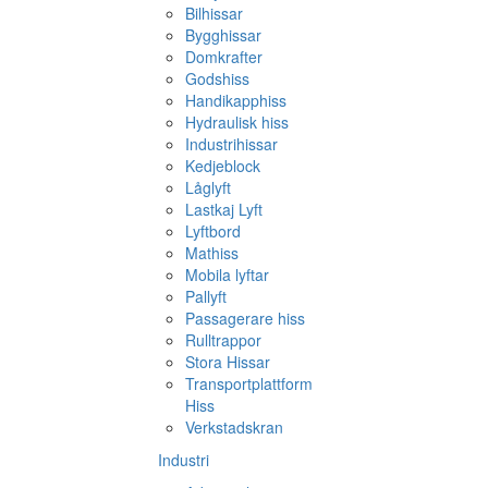
Bilhissar
Bygghissar
Domkrafter
Godshiss
Handikapphiss
Hydraulisk hiss
Industrihissar
Kedjeblock
Låglyft
Lastkaj Lyft
Lyftbord
Mathiss
Mobila lyftar
Pallyft
Passagerare hiss
Rulltrappor
Stora Hissar
Transportplattform
Hiss
Verkstadskran
Industri