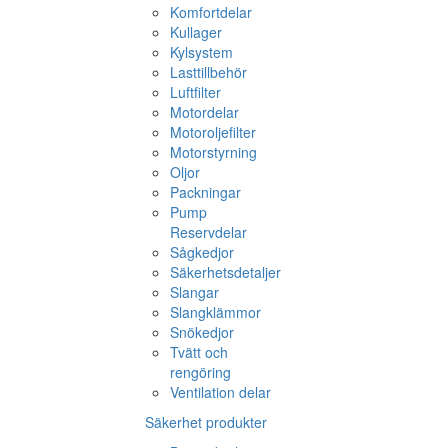
Komfortdelar
Kullager
Kylsystem
Lasttillbehör
Luftfilter
Motordelar
Motoroljefilter
Motorstyrning
Oljor
Packningar
Pump
Reservdelar
Sågkedjor
Säkerhetsdetaljer
Slangar
Slangklämmor
Snökedjor
Tvätt och
rengöring
Ventilation delar
Säkerhet produkter