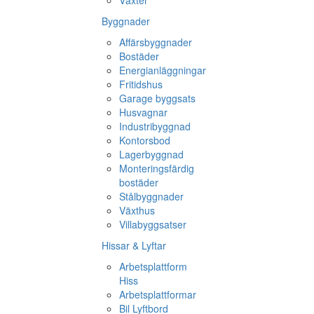
Växter
Byggnader
Affärsbyggnader
Bostäder
Energianläggningar
Fritidshus
Garage byggsats
Husvagnar
Industribyggnad
Kontorsbod
Lagerbyggnad
Monteringsfärdig
bostäder
Stålbyggnader
Växthus
Villabyggsatser
Hissar & Lyftar
Arbetsplattform
Hiss
Arbetsplattformar
Bil Lyftbord