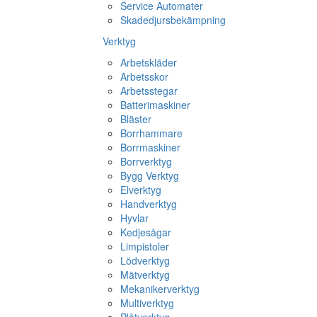
Service Automater
Skadedjursbekämpning
Verktyg
Arbetskläder
Arbetsskor
Arbetsstegar
Batterimaskiner
Bläster
Borrhammare
Borrmaskiner
Borrverktyg
Bygg Verktyg
Elverktyg
Handverktyg
Hyvlar
Kedjesågar
Limpistoler
Lödverktyg
Mätverktyg
Mekanikerverktyg
Multiverktyg