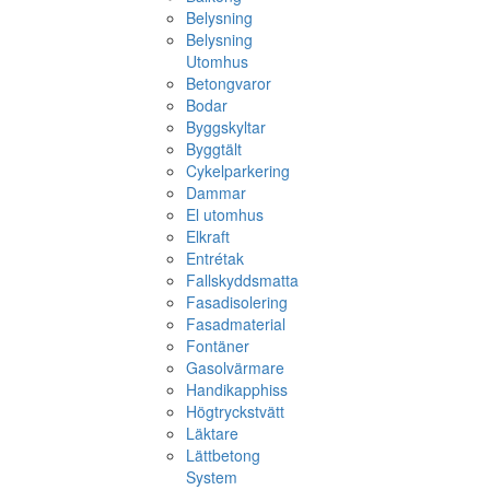
Belysning
Belysning
Utomhus
Betongvaror
Bodar
Byggskyltar
Byggtält
Cykelparkering
Dammar
El utomhus
Elkraft
Entrétak
Fallskyddsmatta
Fasadisolering
Fasadmaterial
Fontäner
Gasolvärmare
Handikapphiss
Högtryckstvätt
Läktare
Lättbetong
System