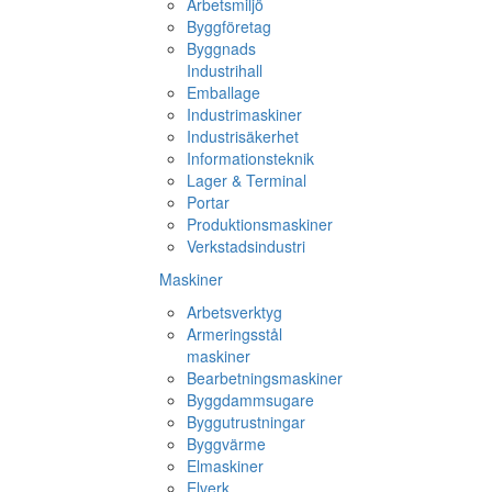
Arbetsmiljö
Byggföretag
Byggnads
Industrihall
Emballage
Industrimaskiner
Industrisäkerhet
Informationsteknik
Lager & Terminal
Portar
Produktionsmaskiner
Verkstadsindustri
Maskiner
Arbetsverktyg
Armeringsstål
maskiner
Bearbetningsmaskiner
Byggdammsugare
Byggutrustningar
Byggvärme
Elmaskiner
Elverk