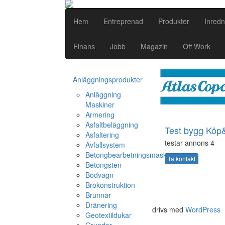
Hem
Entreprenad
Produkter
Inredn
Finans
Jobb
Magazin
Off Work
Anläggningsprodukter
Anläggning
Maskiner
Armering
Asfaltbeläggning
Test bygg Köp&
Asfaltering
testar annons 4
Avfallsystem
Betongbearbetningsmaskiner
Ta kontakt
Betongsten
Bodvagn
Brokonstruktion
Brunnar
Dränering
drivs med
WordPress
Geotextildukar