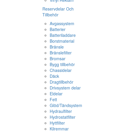
Vinyl Reklam
Reservdelar Och
Tillbehör
Avgassystem
Batterier
Batteriladdare
Borstmaterial
Bränsle
Bränslefilter
Bromsar
Bygg tillbehör
Chassidelar
Däck
Dragtillbehör
Drivsystem delar
Eldelar
Fett
Glöd/Tändsystem
Hydraulfilter
Hydrostatfilter
Hyttfilter
Kilremmar