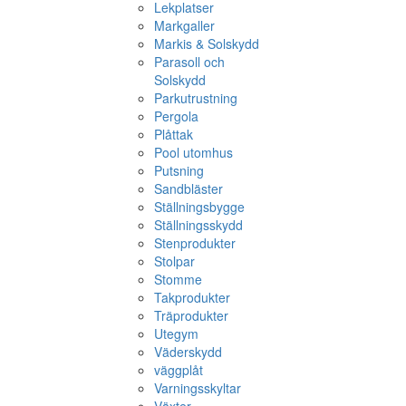
Lekplatser
Markgaller
Markis & Solskydd
Parasoll och
Solskydd
Parkutrustning
Pergola
Plåttak
Pool utomhus
Putsning
Sandbläster
Ställningsbygge
Ställningsskydd
Stenprodukter
Stolpar
Stomme
Takprodukter
Träprodukter
Utegym
Väderskydd
väggplåt
Varningsskyltar