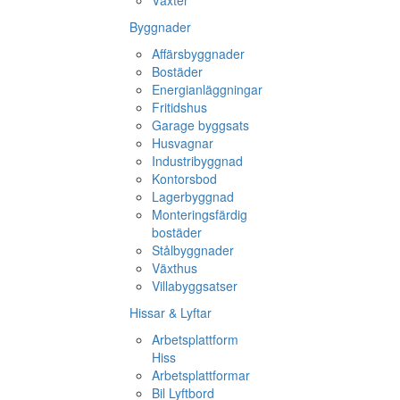
Växter
Byggnader
Affärsbyggnader
Bostäder
Energianläggningar
Fritidshus
Garage byggsats
Husvagnar
Industribyggnad
Kontorsbod
Lagerbyggnad
Monteringsfärdig
bostäder
Stålbyggnader
Växthus
Villabyggsatser
Hissar & Lyftar
Arbetsplattform
Hiss
Arbetsplattformar
Bil Lyftbord