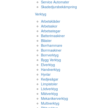
Service Automater
Skadedjursbekämpning
Verktyg
Arbetskläder
Arbetsskor
Arbetsstegar
Batterimaskiner
Bläster
Borrhammare
Borrmaskiner
Borrverktyg
Bygg Verktyg
Elverktyg
Handverktyg
Hyvlar
Kedjesågar
Limpistoler
Lödverktyg
Mätverktyg
Mekanikerverktyg
Multiverktyg