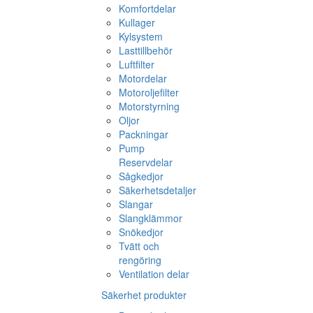
Komfortdelar
Kullager
Kylsystem
Lasttillbehör
Luftfilter
Motordelar
Motoroljefilter
Motorstyrning
Oljor
Packningar
Pump
Reservdelar
Sågkedjor
Säkerhetsdetaljer
Slangar
Slangklämmor
Snökedjor
Tvätt och
rengöring
Ventilation delar
Säkerhet produkter