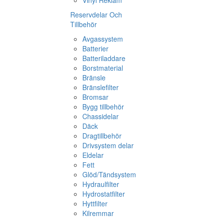
Vinyl Reklam
Reservdelar Och
Tillbehör
Avgassystem
Batterier
Batteriladdare
Borstmaterial
Bränsle
Bränslefilter
Bromsar
Bygg tillbehör
Chassidelar
Däck
Dragtillbehör
Drivsystem delar
Eldelar
Fett
Glöd/Tändsystem
Hydraulfilter
Hydrostatfilter
Hyttfilter
Kilremmar