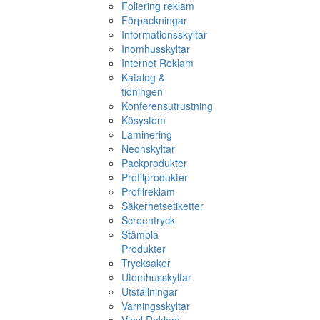
Foliering reklam
Förpackningar
Informationsskyltar
Inomhusskyltar
Internet Reklam
Katalog &
tidningen
Konferensutrustning
Kösystem
Laminering
Neonskyltar
Packprodukter
Profilprodukter
Profilreklam
Säkerhetsetiketter
Screentryck
Stämpla
Produkter
Trycksaker
Utomhusskyltar
Utställningar
Varningsskyltar