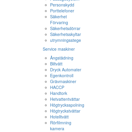
Personskydd
Porttelefoner
Säkerhet
Förvaring
Säkerhetsdörrar
Säkerhetsskyltar
utrymningsstege
Service maskiner
Ångstädning
Biltvätt
Dryck Automater
Egenkontroll
Grävmaskiner
HACCP
Handtork
Hetvattentvättar
Högtrycksspolning
Högtryckstvättar
Hotelltvätt
Rörfilmning
kamera