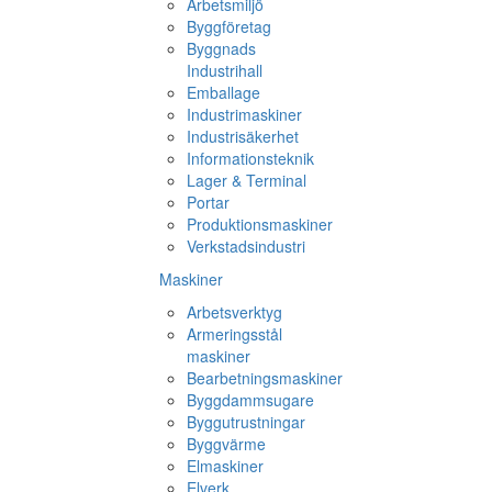
Arbetsmiljö
Byggföretag
Byggnads
Industrihall
Emballage
Industrimaskiner
Industrisäkerhet
Informationsteknik
Lager & Terminal
Portar
Produktionsmaskiner
Verkstadsindustri
Maskiner
Arbetsverktyg
Armeringsstål
maskiner
Bearbetningsmaskiner
Byggdammsugare
Byggutrustningar
Byggvärme
Elmaskiner
Elverk