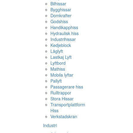
Bilhissar
Bygghissar
Domkrafter
Godshiss
Handikapphiss
Hydraulisk hiss
Industrihissar
Kedjeblock
Låglyft
Lastkaj Lyft
Lyftbord
Mathiss
Mobila lyftar
Pallyft
Passagerare hiss
Rulltrappor
Stora Hissar
Transportplattform
Hiss
Verkstadskran
Industri