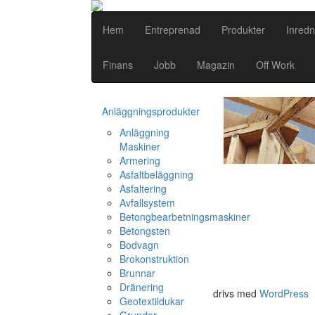
Hem
Entreprenad
Produkter
Inredn
Finans
Jobb
Magazin
Off Work
Anläggningsprodukter
Anläggning
Maskiner
Armering
Asfaltbeläggning
Asfaltering
Avfallsystem
Betongbearbetningsmaskiner
Betongsten
Bodvagn
Brokonstruktion
Brunnar
Dränering
drivs med
WordPress
Geotextildukar