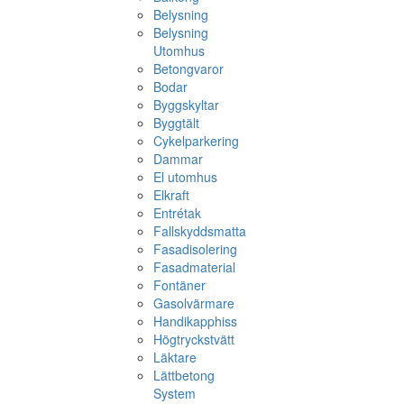
Belysning
Belysning
Utomhus
Betongvaror
Bodar
Byggskyltar
Byggtält
Cykelparkering
Dammar
El utomhus
Elkraft
Entrétak
Fallskyddsmatta
Fasadisolering
Fasadmaterial
Fontäner
Gasolvärmare
Handikapphiss
Högtryckstvätt
Läktare
Lättbetong
System