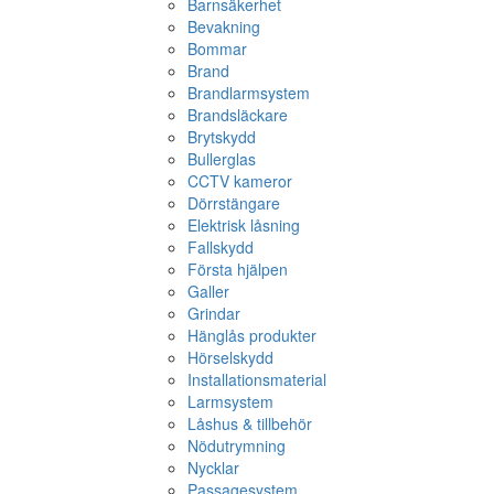
Barnsäkerhet
Bevakning
Bommar
Brand
Brandlarmsystem
Brandsläckare
Brytskydd
Bullerglas
CCTV kameror
Dörrstängare
Elektrisk låsning
Fallskydd
Första hjälpen
Galler
Grindar
Hänglås produkter
Hörselskydd
Installationsmaterial
Larmsystem
Låshus & tillbehör
Nödutrymning
Nycklar
Passagesystem