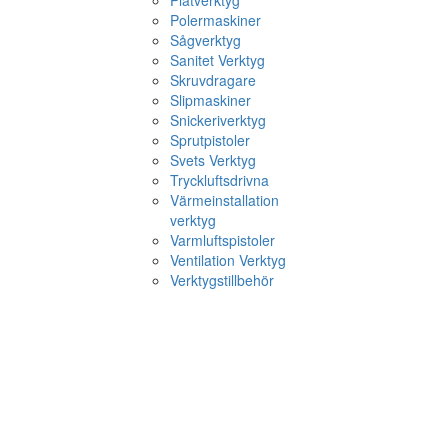
Plåtverktyg
Polermaskiner
Sågverktyg
Sanitet Verktyg
Skruvdragare
Slipmaskiner
Snickeriverktyg
Sprutpistoler
Svets Verktyg
Tryckluftsdrivna
Värmeinstallation
verktyg
Varmluftspistoler
Ventilation Verktyg
Verktygstillbehör