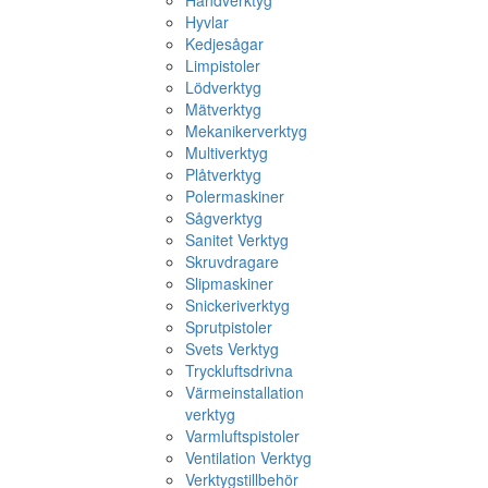
Hyvlar
Kedjesågar
Limpistoler
Lödverktyg
Mätverktyg
Mekanikerverktyg
Multiverktyg
Plåtverktyg
Polermaskiner
Sågverktyg
Sanitet Verktyg
Skruvdragare
Slipmaskiner
Snickeriverktyg
Sprutpistoler
Svets Verktyg
Tryckluftsdrivna
Värmeinstallation
verktyg
Varmluftspistoler
Ventilation Verktyg
Verktygstillbehör