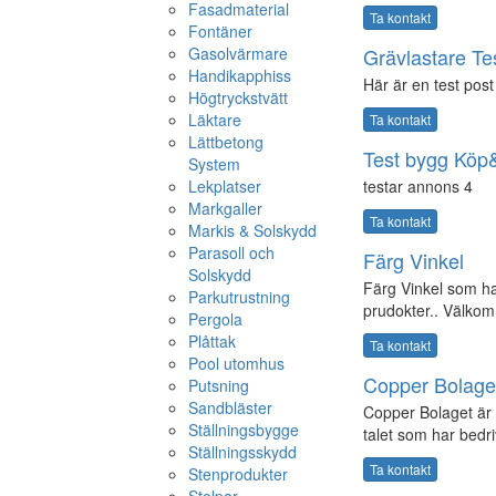
Fasadmaterial
Ta kontakt
Fontäner
Gasolvärmare
Grävlastare Te
Handikapphiss
Här är en test post 
Högtryckstvätt
Läktare
Ta kontakt
Lättbetong
Test bygg Köp&
System
Lekplatser
testar annons 4
Markgaller
Ta kontakt
Markis & Solskydd
Parasoll och
Färg Vinkel
Solskydd
Färg Vinkel som ha
Parkutrustning
prudokter.. Välko
Pergola
Plåttak
Ta kontakt
Pool utomhus
Copper Bolage
Putsning
Sandbläster
Copper Bolaget är 
Ställningsbygge
talet som har bedriv
Ställningsskydd
Ta kontakt
Stenprodukter
Stolpar