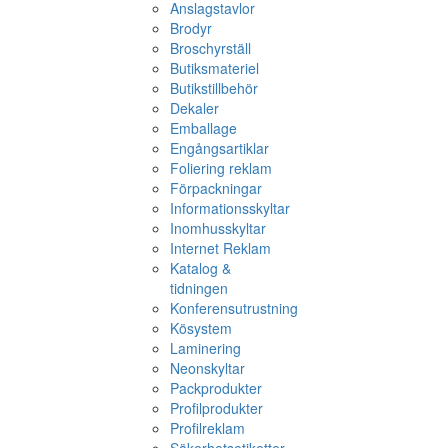
Anslagstavlor
Brodyr
Broschyrställ
Butiksmateriel
Butikstillbehör
Dekaler
Emballage
Engångsartiklar
Foliering reklam
Förpackningar
Informationsskyltar
Inomhusskyltar
Internet Reklam
Katalog &
tidningen
Konferensutrustning
Kösystem
Laminering
Neonskyltar
Packprodukter
Profilprodukter
Profilreklam
Säkerhetsetiketter