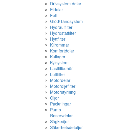
Drivsystem delar
Eldelar
Fett
Glöd/Tändsystem
Hydraulfilter
Hydrostatfilter
Hyttfilter
Kilremmar
Komfortdelar
Kullager
Kylsystem
Lasttillbehör
Luftfilter
Motordelar
Motoroljefilter
Motorstyrning
Oljor
Packningar
Pump
Reservdelar
Sågkedjor
Säkerhetsdetaljer