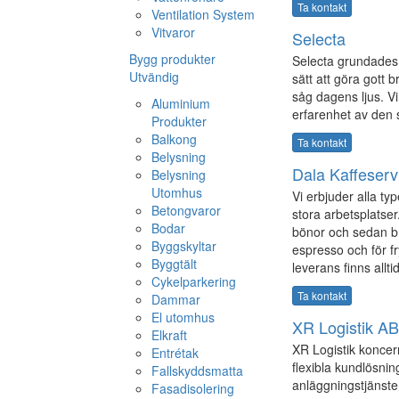
Ta kontakt
Ventilation System
Vitvaror
Selecta
Bygg produkter
Selecta grundades 
Utvändig
sätt att göra gott 
såg dagens ljus. V
Aluminium
erfarenhet av den 
Produkter
Balkong
Ta kontakt
Belysning
Dala Kaffeserv
Belysning
Utomhus
Vi erbjuder alla t
Betongvaror
stora arbetsplatse
Bodar
bönor och sedan br
Byggskyltar
espresso och för fr
Byggtält
leverans finns allt
Cykelparkering
Ta kontakt
Dammar
El utomhus
XR Logistik AB
Elkraft
XR Logistik koncer
Entrétak
flexibla kundlösnin
Fallskyddsmatta
anläggningstjänste
Fasadisolering