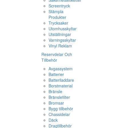
Screentryck
Stämpla
Produkter
Trycksaker
Utomhusskyltar
Utställningar
Varningsskyltar
Vinyl Reklam
Reservdelar Och
Tillbehör
Avgassystem
Batterier
Batteriladdare
Borstmaterial
Bränsle
Bränslefilter
Bromsar
Bygg tillbehör
Chassidelar
Däck
Dragtillbehör