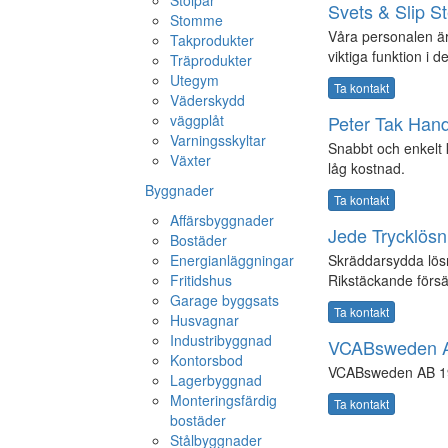
Svets & Slip S
Stomme
Våra personalen är 
Takprodukter
viktiga funktion i d
Träprodukter
Utegym
Ta kontakt
Väderskydd
väggplåt
Peter Tak Hand
Varningsskyltar
Snabbt och enkelt k
Växter
låg kostnad.
Byggnader
Ta kontakt
Affärsbyggnader
Jede Trycklösn
Bostäder
Energianläggningar
Skräddarsydda lösni
Fritidshus
Rikstäckande försä
Garage byggsats
Ta kontakt
Husvagnar
Industribyggnad
VCABsweden 
Kontorsbod
VCABsweden AB 1
Lagerbyggnad
Monteringsfärdig
Ta kontakt
bostäder
Stålbyggnader