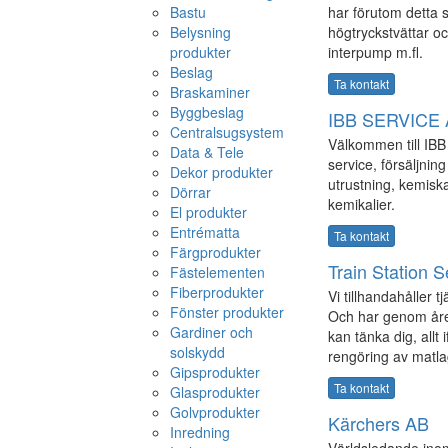
Bastu
har förutom detta 
Belysning
högtryckstvättar oc
produkter
interpump m.fl.
Beslag
Ta kontakt
Braskaminer
Byggbeslag
IBB SERVICE
Centralsugsystem
Välkommen till IBB
Data & Tele
service, försäljnin
Dekor produkter
utrustning, kemisk
Dörrar
kemikalier.
El produkter
Entrématta
Ta kontakt
Färgprodukter
Train Station 
Fästelementen
Fiberprodukter
Vi tillhandahåller
Fönster produkter
Och har genom åren
Gardiner och
kan tänka dig, allt 
solskydd
rengöring av matla
Gipsprodukter
Ta kontakt
Glasprodukter
Golvprodukter
Kärchers AB
Inredning
Världsledande inom