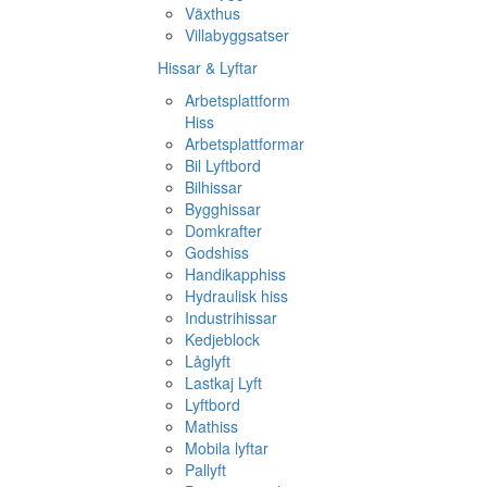
Växthus
Villabyggsatser
Hissar & Lyftar
Arbetsplattform
Hiss
Arbetsplattformar
Bil Lyftbord
Bilhissar
Bygghissar
Domkrafter
Godshiss
Handikapphiss
Hydraulisk hiss
Industrihissar
Kedjeblock
Låglyft
Lastkaj Lyft
Lyftbord
Mathiss
Mobila lyftar
Pallyft