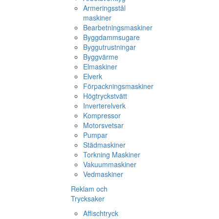
Armeringsstål
maskiner
Bearbetningsmaskiner
Byggdammsugare
Byggutrustningar
Byggvärme
Elmaskiner
Elverk
Förpackningsmaskiner
Högtryckstvätt
Inverterelverk
Kompressor
Motorsvetsar
Pumpar
Städmaskiner
Torkning Maskiner
Vakuummaskiner
Vedmaskiner
Reklam och
Trycksaker
Affischtryck