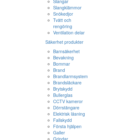
Slangar
Slangklämmor
Snökedjor
Tvätt och
rengöring
Ventilation delar
Säkerhet produkter
Barnsäkerhet
Bevakning
Bommar
Brand
Brandlarmsystem
Brandsläckare
Brytskydd
Bullerglas
CCTV kameror
Dörrstängare
Elektrisk låsning
Fallskydd
Första hjälpen
Galler
Grindar