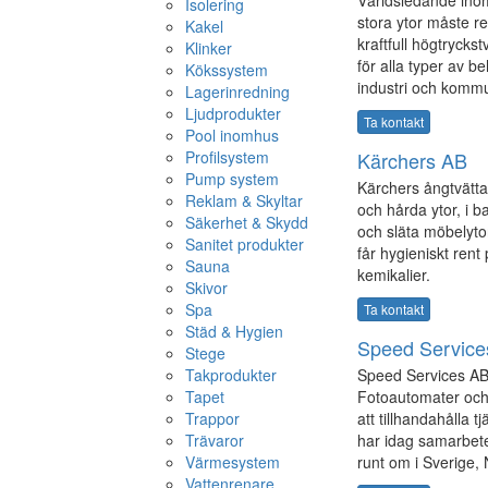
Isolering
stora ytor måste r
Kakel
kraftfull högtrycks
Klinker
för alla typer av b
Kökssystem
industri och komm
Lagerinredning
Ljudprodukter
Ta kontakt
Pool inomhus
Profilsystem
Kärchers AB
Pump system
Kärchers ångtvätta
Reklam & Skyltar
och hårda ytor, i b
Säkerhet & Skydd
och släta möbelytor
Sanitet produkter
får hygieniskt rent 
Sauna
kemikalier.
Skivor
Spa
Ta kontakt
Städ & Hygien
Speed Service
Stege
Takprodukter
Speed Services AB
Tapet
Fotoautomater och 
Trappor
att tillhandahålla t
Trävaror
har idag samarbet
Värmesystem
runt om i Sverige, 
Vattenrenare