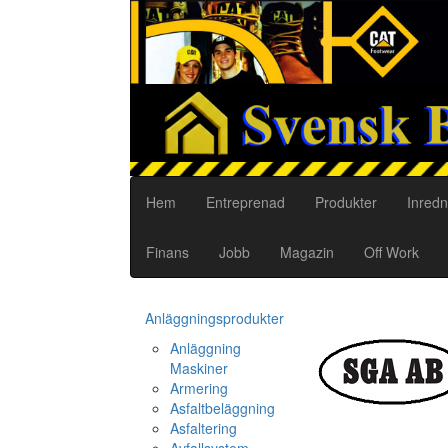
Hem
Entreprenad
Produkter
Inredn
Finans
Jobb
Magazin
Off Work
Anläggningsprodukter
Anläggning
Maskiner
Armering
Asfaltbeläggning
Asfaltering
Avfallsystem