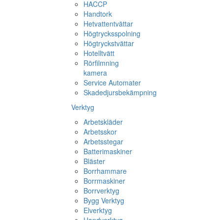
HACCP
Handtork
Hetvattentvättar
Högtrycksspolning
Högtryckstvättar
Hotelltvätt
Rörfilmning
kamera
Service Automater
Skadedjursbekämpning
Verktyg
Arbetskläder
Arbetsskor
Arbetsstegar
Batterimaskiner
Bläster
Borrhammare
Borrmaskiner
Borrverktyg
Bygg Verktyg
Elverktyg
Handverktyg