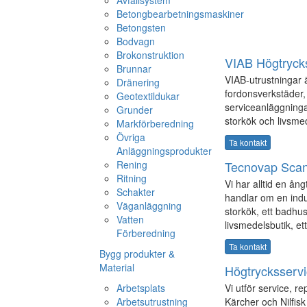
Betongbearbetningsmaskiner
Betongsten
Bodvagn
Brokonstruktion
VIAB Högtryck
Brunnar
VIAB-utrustningar 
Dränering
fordonsverkstäder, 
Geotextildukar
serviceanläggningar
Grunder
storkök och livsmed
Markförberedning
Övriga
Ta kontakt
Anläggningsprodukter
Rening
Tecnovap Scan
Ritning
Vi har alltid en ån
Schakter
handlar om en indust
Väganläggning
storkök, ett badhus,
Vatten
livsmedelsbutik, et
Förberedning
Ta kontakt
Bygg produkter &
Material
Högtrycksservi
Arbetsplats
Vi utför service, re
Arbetsutrustning
Kärcher och Nilfisk