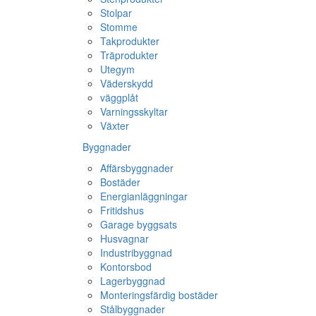
Stolpar
Stomme
Takprodukter
Träprodukter
Utegym
Väderskydd
väggplåt
Varningsskyltar
Växter
Byggnader
Affärsbyggnader
Bostäder
Energianläggningar
Fritidshus
Garage byggsats
Husvagnar
Industribyggnad
Kontorsbod
Lagerbyggnad
Monteringsfärdig bostäder
Stålbyggnader