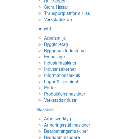
Rulltrappor
Stora Hissar
Transportplattform Hiss
Verkstadskran
Industri
Arbetsmiljö
Byggföretag
Byggnads Industrihall
Emballage
Industrimaskiner
Industrisäkerhet
Informationsteknik
Lager & Terminal
Portar
Produktionsmaskiner
Verkstadsindustri
Maskiner
Arbetsverktyg
Armeringsstål maskiner
Bearbetningsmaskiner
Byggdammsugare