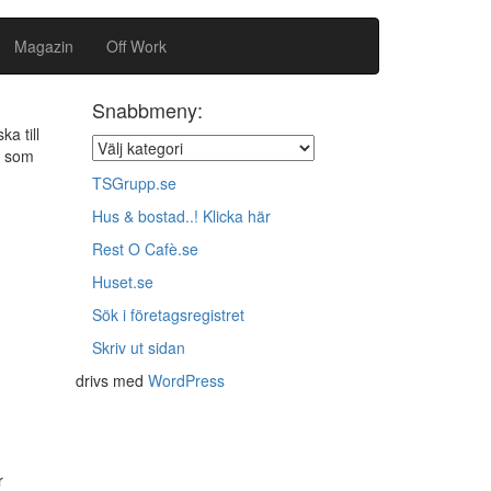
Magazin
Off Work
Snabbmeny:
a till
r som
TSGrupp.se
Hus & bostad..! Klicka här
Rest O Cafè.se
Huset.se
Sök i företagsregistret
Skriv ut sidan
drivs med
WordPress
r