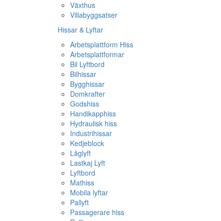
Växthus
Villabyggsatser
Hissar & Lyftar
Arbetsplattform Hiss
Arbetsplattformar
Bil Lyftbord
Bilhissar
Bygghissar
Domkrafter
Godshiss
Handikapphiss
Hydraulisk hiss
Industrihissar
Kedjeblock
Låglyft
Lastkaj Lyft
Lyftbord
Mathiss
Mobila lyftar
Pallyft
Passagerare hiss