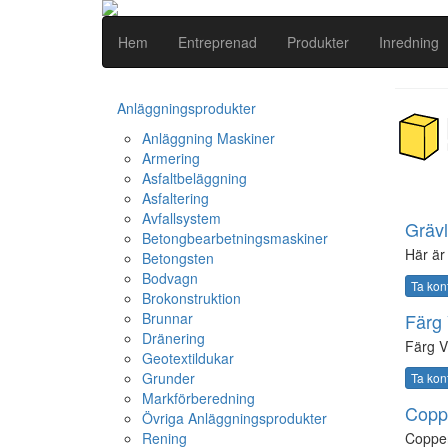
Hem
Entreprenad
Produkter
Inredning
Anläggningsprodukter
Anläggning Maskiner
Armering
Asfaltbeläggning
Asfaltering
Avfallsystem
Grävl
Betongbearbetningsmaskiner
Här är 
Betongsten
Bodvagn
Ta kon
Brokonstruktion
Brunnar
Färg 
Dränering
Färg V
Geotextildukar
Grunder
Ta kon
Markförberedning
Copp
Övriga Anläggningsprodukter
Rening
Copper