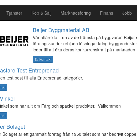
Tjänster
Köp & Sälj
Marknadsföring
Finans
Jobb
Beijer Byggmaterial AB
Vår affärsidé – en av de främsta på byggvaror. Beijer sk
företagskunder erbjuda lösningar kring byggprodukte
leder till att öka deras konkurrenskraft på marknaden
Ta kontakt
astare Test Entreprenad
en test post till alla Entreprenad kategorier.
takt
Vinkel
inkel som har allt om Färg och spackel prudokter.. Välkommen
takt
er Bolaget
 Bolaget är ett gammalt företag från 1950 talet som har bedrivit coppe