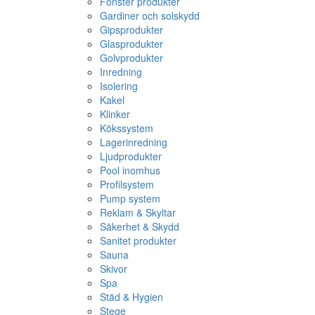
Fönster produkter
Gardiner och solskydd
Gipsprodukter
Glasprodukter
Golvprodukter
Inredning
Isolering
Kakel
Klinker
Kökssystem
Lagerinredning
Ljudprodukter
Pool inomhus
Profilsystem
Pump system
Reklam & Skyltar
Säkerhet & Skydd
Sanitet produkter
Sauna
Skivor
Spa
Städ & Hygien
Stege