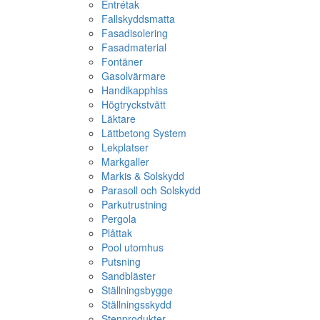
Entrétak
Fallskyddsmatta
Fasadisolering
Fasadmaterial
Fontäner
Gasolvärmare
Handikapphiss
Högtryckstvätt
Läktare
Lättbetong System
Lekplatser
Markgaller
Markis & Solskydd
Parasoll och Solskydd
Parkutrustning
Pergola
Plåttak
Pool utomhus
Putsning
Sandbläster
Ställningsbygge
Ställningsskydd
Stenprodukter