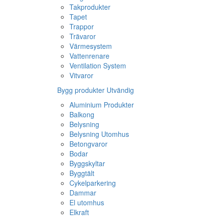
Takprodukter
Tapet
Trappor
Trävaror
Värmesystem
Vattenrenare
Ventilation System
Vitvaror
Bygg produkter Utvändig
Aluminium Produkter
Balkong
Belysning
Belysning Utomhus
Betongvaror
Bodar
Byggskyltar
Byggtält
Cykelparkering
Dammar
El utomhus
Elkraft