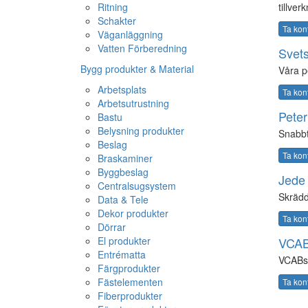
Ritning
tillver
Schakter
Ta kon
Väganläggning
Vatten Förberedning
Svets
Bygg produkter & Material
Våra pe
Arbetsplats
Ta kon
Arbetsutrustning
Peter
Bastu
Belysning produkter
Snabbt
Beslag
Ta kon
Braskaminer
Byggbeslag
Jede 
Centralsugsystem
Skrädd
Data & Tele
Dekor produkter
Ta kon
Dörrar
El produkter
VCAB
Entrématta
VCABs
Färgprodukter
Fästelementen
Ta kon
Fiberprodukter