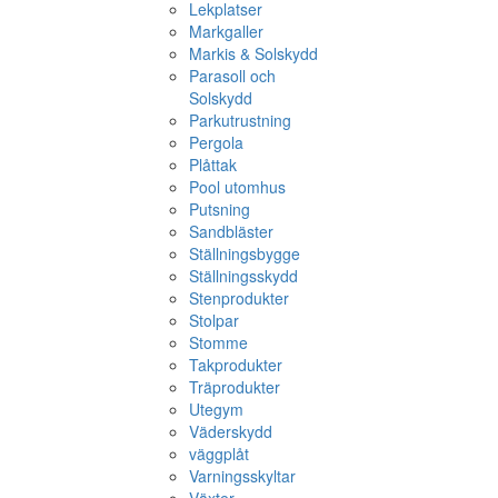
Lekplatser
Markgaller
Markis & Solskydd
Parasoll och
Solskydd
Parkutrustning
Pergola
Plåttak
Pool utomhus
Putsning
Sandbläster
Ställningsbygge
Ställningsskydd
Stenprodukter
Stolpar
Stomme
Takprodukter
Träprodukter
Utegym
Väderskydd
väggplåt
Varningsskyltar