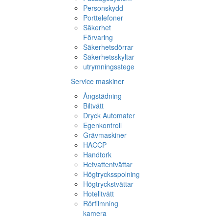
Personskydd
Porttelefoner
Säkerhet
Förvaring
Säkerhetsdörrar
Säkerhetsskyltar
utrymningsstege
Service maskiner
Ångstädning
Biltvätt
Dryck Automater
Egenkontroll
Grävmaskiner
HACCP
Handtork
Hetvattentvättar
Högtrycksspolning
Högtryckstvättar
Hotelltvätt
Rörfilmning
kamera