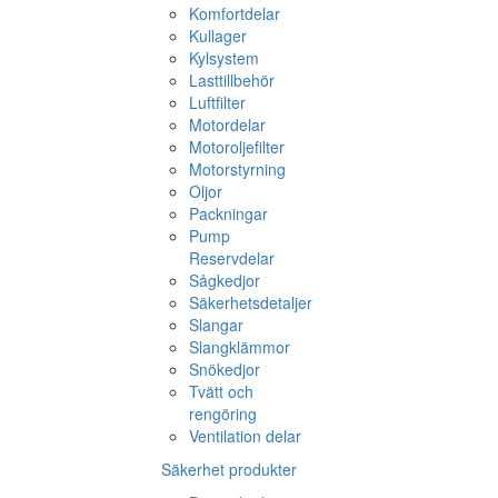
Komfortdelar
Kullager
Kylsystem
Lasttillbehör
Luftfilter
Motordelar
Motoroljefilter
Motorstyrning
Oljor
Packningar
Pump
Reservdelar
Sågkedjor
Säkerhetsdetaljer
Slangar
Slangklämmor
Snökedjor
Tvätt och
rengöring
Ventilation delar
Säkerhet produkter