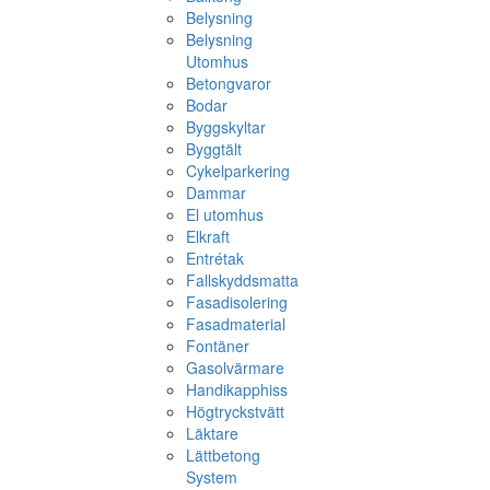
Belysning
Belysning
Utomhus
Betongvaror
Bodar
Byggskyltar
Byggtält
Cykelparkering
Dammar
El utomhus
Elkraft
Entrétak
Fallskyddsmatta
Fasadisolering
Fasadmaterial
Fontäner
Gasolvärmare
Handikapphiss
Högtryckstvätt
Läktare
Lättbetong
System