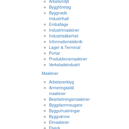
Arbetsmiljö
Byggföretag
Byggnads
Industrihall
Emballage
Industrimaskiner
Industrisäkerhet
Informationsteknik
Lager & Terminal
Portar
Produktionsmaskiner
Verkstadsindustri
Maskiner
Arbetsverktyg
Armeringsstål
maskiner
Bearbetningsmaskiner
Byggdammsugare
Byggutrustningar
Byggvärme
Elmaskiner
Elverk