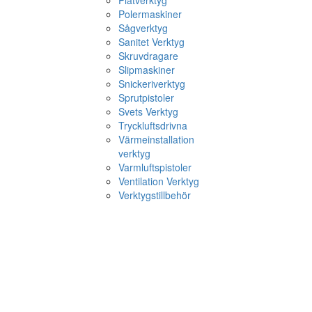
Plåtverktyg
Polermaskiner
Sågverktyg
Sanitet Verktyg
Skruvdragare
Slipmaskiner
Snickeriverktyg
Sprutpistoler
Svets Verktyg
Tryckluftsdrivna
Värmeinstallation
verktyg
Varmluftspistoler
Ventilation Verktyg
Verktygstillbehör