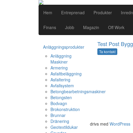
Hem
Entreprenad
Produkter
Inredn
Finans
Jobb
Magazin
Off Work
Test Post Bygg
Anläggningsprodukter
Ta kontakt
Anläggning
Maskiner
Armering
Asfaltbeläggning
Asfaltering
Avfallsystem
Betongbearbetningsmaskiner
Betongsten
Bodvagn
Brokonstruktion
Brunnar
Dränering
drivs med
WordPress
Geotextildukar