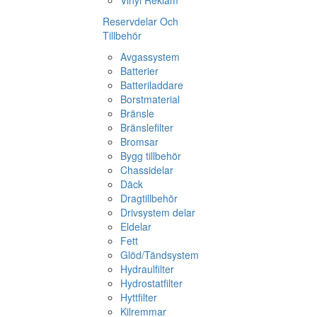
Vinyl Reklam
Reservdelar Och
Tillbehör
Avgassystem
Batterier
Batteriladdare
Borstmaterial
Bränsle
Bränslefilter
Bromsar
Bygg tillbehör
Chassidelar
Däck
Dragtillbehör
Drivsystem delar
Eldelar
Fett
Glöd/Tändsystem
Hydraulfilter
Hydrostatfilter
Hyttfilter
Kilremmar