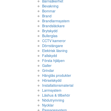
Barnsäkerhet
Bevakning
Bommar
Brand
Brandlarmsystem
Brandsläckare
Brytskydd
Bullerglas
CCTV kameror
Dörrstängare
Elektrisk låsning
Fallskydd
Första hjälpen
Galler
Grindar
Hänglås produkter
Hörselskydd
Installationsmaterial
Larmsystem
Låshus & tillbehör
Nödutrymning
Nycklar
Passagesystem