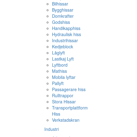
Bilhissar
Bygghissar
Domkrafter
Godshiss
Handikapphiss
Hydraulisk hiss
Industrihissar
Kedjeblock
Låglyft
Lastkaj Lyft
Lyftbord
Mathiss
Mobila lyftar
Pallyft
Passagerare hiss
Rulltrappor
Stora Hissar
Transportplattform
Hiss
Verkstadskran
Industri