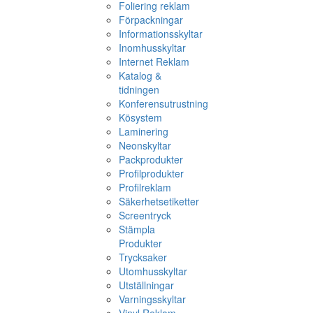
Foliering reklam
Förpackningar
Informationsskyltar
Inomhusskyltar
Internet Reklam
Katalog &
tidningen
Konferensutrustning
Kösystem
Laminering
Neonskyltar
Packprodukter
Profilprodukter
Profilreklam
Säkerhetsetiketter
Screentryck
Stämpla
Produkter
Trycksaker
Utomhusskyltar
Utställningar
Varningsskyltar