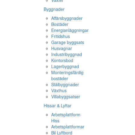
Växter
Byggnader
Affärsbyggnader
Bostäder
Energianläggningar
Fritidshus
Garage byggsats
Husvagnar
Industribyggnad
Kontorsbod
Lagerbyggnad
Monteringsfärdig
bostäder
Stålbyggnader
Växthus
Villabyggsatser
Hissar & Lyftar
Arbetsplattform
Hiss
Arbetsplattformar
Bil Lyftbord