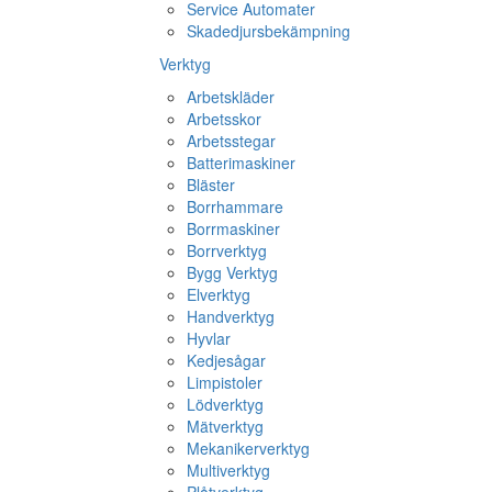
Service Automater
Skadedjursbekämpning
Verktyg
Arbetskläder
Arbetsskor
Arbetsstegar
Batterimaskiner
Bläster
Borrhammare
Borrmaskiner
Borrverktyg
Bygg Verktyg
Elverktyg
Handverktyg
Hyvlar
Kedjesågar
Limpistoler
Lödverktyg
Mätverktyg
Mekanikerverktyg
Multiverktyg