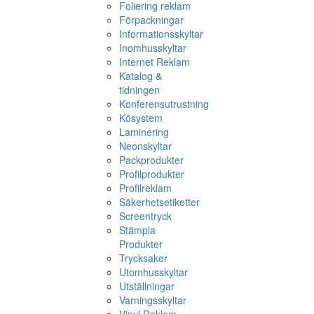
Foliering reklam
Förpackningar
Informationsskyltar
Inomhusskyltar
Internet Reklam
Katalog &
tidningen
Konferensutrustning
Kösystem
Laminering
Neonskyltar
Packprodukter
Profilprodukter
Profilreklam
Säkerhetsetiketter
Screentryck
Stämpla
Produkter
Trycksaker
Utomhusskyltar
Utställningar
Varningsskyltar