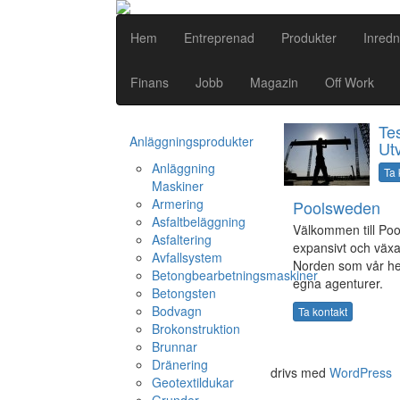
Hem
Entreprenad
Produkter
Inredn
Finans
Jobb
Magazin
Off Work
Te
Anläggningsprodukter
Ut
Anläggning
Ta 
Maskiner
Armering
Poolsweden
Asfaltbeläggning
Välkommen till Po
Asfaltering
expansivt och växa
Avfallsystem
Norden som vår he
Betongbearbetningsmaskiner
egna agenturer.
Betongsten
Bodvagn
Ta kontakt
Brokonstruktion
Brunnar
Dränering
drivs med
WordPress
Geotextildukar