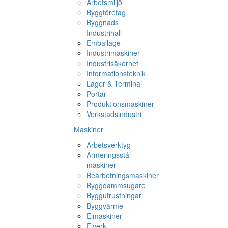
Arbetsmiljö
Byggföretag
Byggnads
Industrihall
Emballage
Industrimaskiner
Industrisäkerhet
Informationsteknik
Lager & Terminal
Portar
Produktionsmaskiner
Verkstadsindustri
Maskiner
Arbetsverktyg
Armeringsstål
maskiner
Bearbetningsmaskiner
Byggdammsugare
Byggutrustningar
Byggvärme
Elmaskiner
Elverk