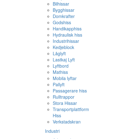
Bilhissar
Bygghissar
Domkrafter
Godshiss
Handikapphiss
Hydraulisk hiss
Industrihissar
Kedjeblock
Låglyft
Lastkaj Lyft
Lyftbord
Mathiss
Mobila lyftar
Pallyft
Passagerare hiss
Rulltrappor
Stora Hissar
Transportplattform
Hiss
Verkstadskran
Industri