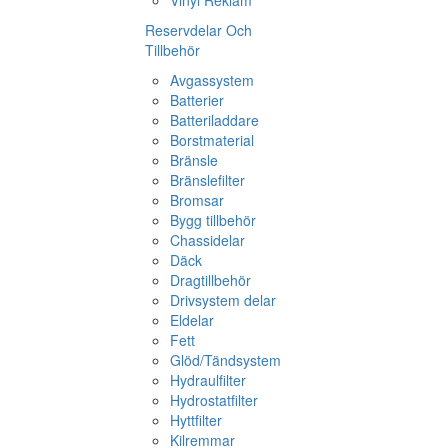
Vinyl Reklam
Reservdelar Och
Tillbehör
Avgassystem
Batterier
Batteriladdare
Borstmaterial
Bränsle
Bränslefilter
Bromsar
Bygg tillbehör
Chassidelar
Däck
Dragtillbehör
Drivsystem delar
Eldelar
Fett
Glöd/Tändsystem
Hydraulfilter
Hydrostatfilter
Hyttfilter
Kilremmar