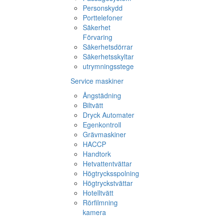
Personskydd
Porttelefoner
Säkerhet
Förvaring
Säkerhetsdörrar
Säkerhetsskyltar
utrymningsstege
Service maskiner
Ångstädning
Biltvätt
Dryck Automater
Egenkontroll
Grävmaskiner
HACCP
Handtork
Hetvattentvättar
Högtrycksspolning
Högtryckstvättar
Hotelltvätt
Rörfilmning
kamera