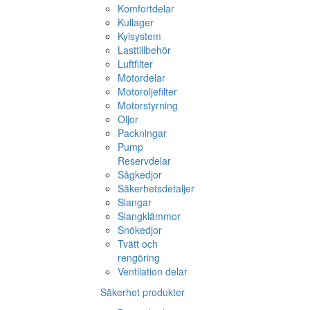
Komfortdelar
Kullager
Kylsystem
Lasttillbehör
Luftfilter
Motordelar
Motoroljefilter
Motorstyrning
Oljor
Packningar
Pump
Reservdelar
Sågkedjor
Säkerhetsdetaljer
Slangar
Slangklämmor
Snökedjor
Tvätt och
rengöring
Ventilation delar
Säkerhet produkter