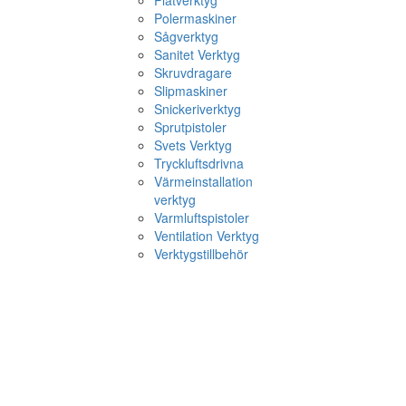
Plåtverktyg
Polermaskiner
Sågverktyg
Sanitet Verktyg
Skruvdragare
Slipmaskiner
Snickeriverktyg
Sprutpistoler
Svets Verktyg
Tryckluftsdrivna
Värmeinstallation
verktyg
Varmluftspistoler
Ventilation Verktyg
Verktygstillbehör