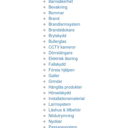
Barnsäkerhet
Bevakning
Bommar
Brand
Brandlarmsystem
Brandsläckare
Brytskydd
Bullerglas
CCTV kameror
Dörrstängare
Elektrisk låsning
Fallskydd
Första hjälpen
Galler
Grindar
Hänglås produkter
Hörselskydd
Installationsmaterial
Larmsystem
Låshus & tillbehör
Nödutrymning
Nycklar
Passagesystem