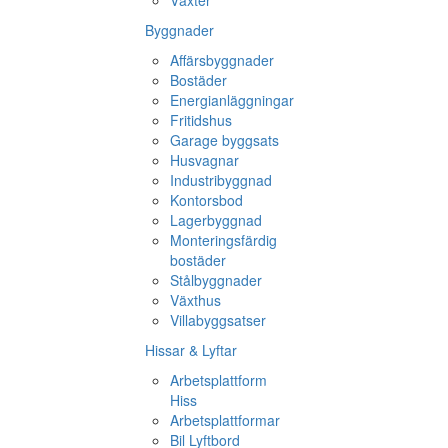
Växter
Byggnader
Affärsbyggnader
Bostäder
Energianläggningar
Fritidshus
Garage byggsats
Husvagnar
Industribyggnad
Kontorsbod
Lagerbyggnad
Monteringsfärdig
bostäder
Stålbyggnader
Växthus
Villabyggsatser
Hissar & Lyftar
Arbetsplattform
Hiss
Arbetsplattformar
Bil Lyftbord