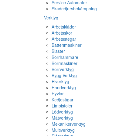
Service Automater
Skadedjursbekämpning
Verktyg
Arbetskläder
Arbetsskor
Arbetsstegar
Batterimaskiner
Bläster
Borrhammare
Borrmaskiner
Borrverktyg
Bygg Verktyg
Elverktyg
Handverktyg
Hyvlar
Kedjesågar
Limpistoler
Lödverktyg
Mätverktyg
Mekanikerverktyg
Multiverktyg