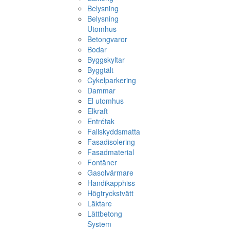
Belysning
Belysning
Utomhus
Betongvaror
Bodar
Byggskyltar
Byggtält
Cykelparkering
Dammar
El utomhus
Elkraft
Entrétak
Fallskyddsmatta
Fasadisolering
Fasadmaterial
Fontäner
Gasolvärmare
Handikapphiss
Högtryckstvätt
Läktare
Lättbetong
System