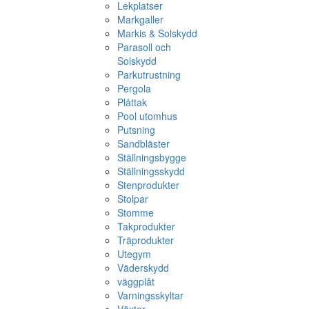
Lekplatser
Markgaller
Markis & Solskydd
Parasoll och
Solskydd
Parkutrustning
Pergola
Plåttak
Pool utomhus
Putsning
Sandbläster
Ställningsbygge
Ställningsskydd
Stenprodukter
Stolpar
Stomme
Takprodukter
Träprodukter
Utegym
Väderskydd
väggplåt
Varningsskyltar