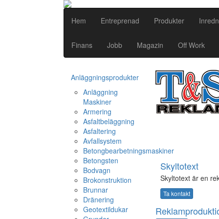
Hem
Entreprenad
Produkter
Inredn
Finans
Jobb
Magazin
Off Work
Anläggningsprodukter
Anläggning
Maskiner
Armering
Asfaltbeläggning
Asfaltering
Avfallsystem
Betongbearbetningsmaskiner
Betongsten
Skyltotext
Bodvagn
Skyltotext är en re
Brokonstruktion
Brunnar
Ta kontakt
Dränering
Geotextildukar
Reklamproduktio