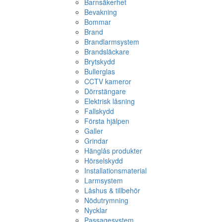
Barnsäkerhet
Bevakning
Bommar
Brand
Brandlarmsystem
Brandsläckare
Brytskydd
Bullerglas
CCTV kameror
Dörrstängare
Elektrisk låsning
Fallskydd
Första hjälpen
Galler
Grindar
Hänglås produkter
Hörselskydd
Installationsmaterial
Larmsystem
Låshus & tillbehör
Nödutrymning
Nycklar
Passagesystem