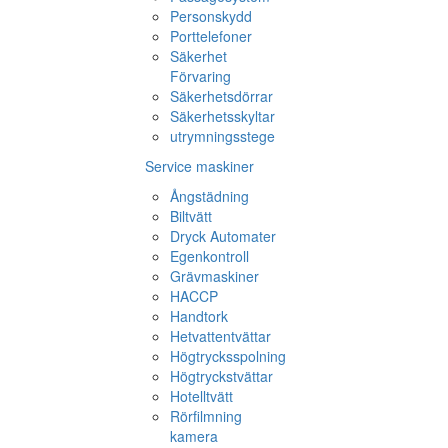
Personskydd
Porttelefoner
Säkerhet
Förvaring
Säkerhetsdörrar
Säkerhetsskyltar
utrymningsstege
Service maskiner
Ångstädning
Biltvätt
Dryck Automater
Egenkontroll
Grävmaskiner
HACCP
Handtork
Hetvattentvättar
Högtrycksspolning
Högtryckstvättar
Hotelltvätt
Rörfilmning
kamera