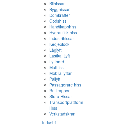
Bilhissar
Bygghissar
Domkrafter
Godshiss
Handikapphiss
Hydraulisk hiss
Industrihissar
Kedjeblock
Låglyft
Lastkaj Lyft
Lyftbord
Mathiss
Mobila lyftar
Pallyft
Passagerare hiss
Rulltrappor
Stora Hissar
Transportplattform
Hiss
Verkstadskran
Industri