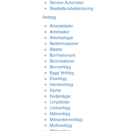
Service Automater
Skadedjursbekämpning
Verktyg
Arbetskläder
Arbetsskor
Arbetsstegar
Batterimaskiner
Bläster
Borrhammare
Borrmaskiner
Borrverktyg
Bygg Verktyg
Elverktyg
Handverktyg
Hyvlar
Kedjesågar
Limpistoler
Lödverktyg
Mätverktyg
Mekanikerverktyg
Multiverktyg