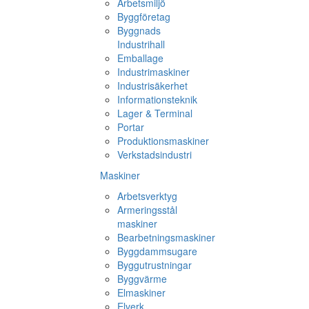
Arbetsmiljö
Byggföretag
Byggnads
Industrihall
Emballage
Industrimaskiner
Industrisäkerhet
Informationsteknik
Lager & Terminal
Portar
Produktionsmaskiner
Verkstadsindustri
Maskiner
Arbetsverktyg
Armeringsstål
maskiner
Bearbetningsmaskiner
Byggdammsugare
Byggutrustningar
Byggvärme
Elmaskiner
Elverk