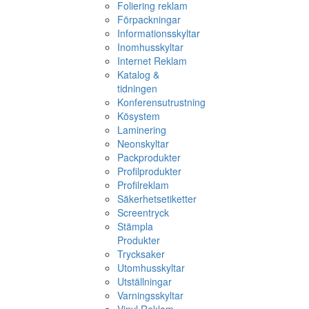
Foliering reklam
Förpackningar
Informationsskyltar
Inomhusskyltar
Internet Reklam
Katalog &
tidningen
Konferensutrustning
Kösystem
Laminering
Neonskyltar
Packprodukter
Profilprodukter
Profilreklam
Säkerhetsetiketter
Screentryck
Stämpla
Produkter
Trycksaker
Utomhusskyltar
Utställningar
Varningsskyltar