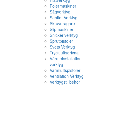
Plåtverktyg
Polermaskiner
Sågverktyg
Sanitet Verktyg
Skruvdragare
Slipmaskiner
Snickeriverktyg
Sprutpistoler
Svets Verktyg
Tryckluftsdrivna
Värmeinstallation
verktyg
Varmluftspistoler
Ventilation Verktyg
Verktygstillbehör