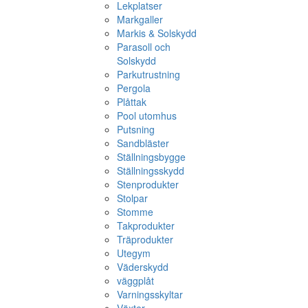
Lekplatser
Markgaller
Markis & Solskydd
Parasoll och
Solskydd
Parkutrustning
Pergola
Plåttak
Pool utomhus
Putsning
Sandbläster
Ställningsbygge
Ställningsskydd
Stenprodukter
Stolpar
Stomme
Takprodukter
Träprodukter
Utegym
Väderskydd
väggplåt
Varningsskyltar