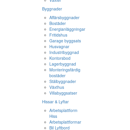
Växter
Byggnader
Affärsbyggnader
Bostäder
Energianläggningar
Fritidshus
Garage byggsats
Husvagnar
Industribyggnad
Kontorsbod
Lagerbyggnad
Monteringsfärdig
bostäder
Stålbyggnader
Växthus
Villabyggsatser
Hissar & Lyftar
Arbetsplattform
Hiss
Arbetsplattformar
Bil Lyftbord