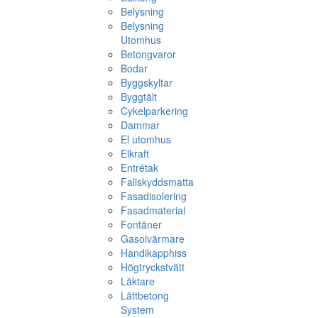
Belysning
Belysning
Utomhus
Betongvaror
Bodar
Byggskyltar
Byggtält
Cykelparkering
Dammar
El utomhus
Elkraft
Entrétak
Fallskyddsmatta
Fasadisolering
Fasadmaterial
Fontäner
Gasolvärmare
Handikapphiss
Högtryckstvätt
Läktare
Lättbetong
System