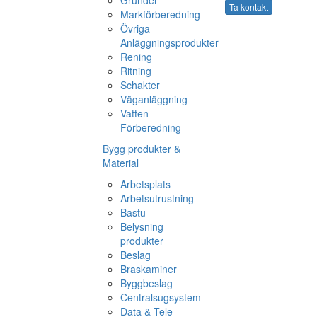
Grunder
Ta kontakt
Markförberedning
Övriga
Anläggningsprodukter
Rening
Ritning
Schakter
Väganläggning
Vatten
Förberedning
Bygg produkter &
Material
Arbetsplats
Arbetsutrustning
Bastu
Belysning
produkter
Beslag
Braskaminer
Byggbeslag
Centralsugsystem
Data & Tele