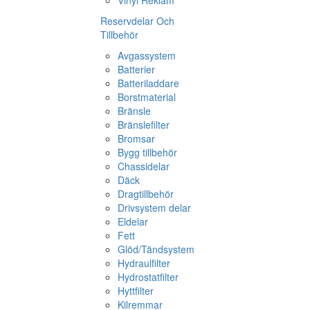
Vinyl Reklam
Reservdelar Och
Tillbehör
Avgassystem
Batterier
Batteriladdare
Borstmaterial
Bränsle
Bränslefilter
Bromsar
Bygg tillbehör
Chassidelar
Däck
Dragtillbehör
Drivsystem delar
Eldelar
Fett
Glöd/Tändsystem
Hydraulfilter
Hydrostatfilter
Hyttfilter
Kilremmar