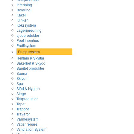
Inredning
Isolering
Kakel
Klinker
Kökssystem
Lagerinredning
Ljudprodukter
Pool inomhus
Profilsystem
Pump system
Reklam & Skyltar
Säkerhet & Skydd
Sanitet produkter
Sauna
Skivor
Spa
Städ & Hygien
Stege
Takprodukter
Tapet
Trappor
Trävaror
Värmesystem
Vattenrenare
Ventilation System