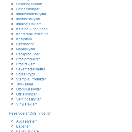
Foliering reklam
Förpackningar
Informationsskyltar
Inomhusskyltar
Internet Reklam
Katalog & tidningen
Konferensutrustning
Kösystem
Laminering
Neonskyltar
Packprodukter
Profilprodukter
Profilreklam
Säkerhetsetiketter
Screentryck
Stämpla Produkter
Trycksaker
Utomhusskyltar
Utställningar
Varningsskyltar
Vinyl Reklam
Reservdelar Och Tillbehör
Avgassystem
Batterier
Batteriladdare