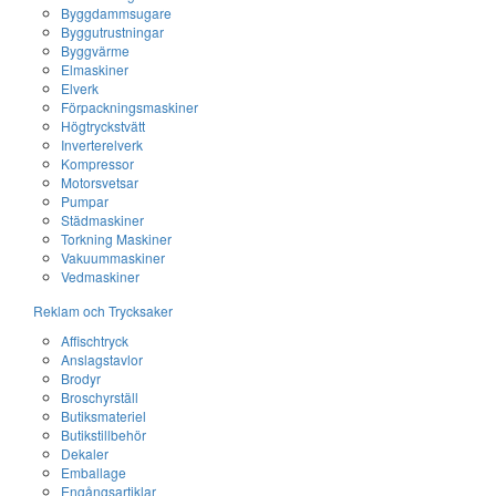
Byggdammsugare
Byggutrustningar
Byggvärme
Elmaskiner
Elverk
Förpackningsmaskiner
Högtryckstvätt
Inverterelverk
Kompressor
Motorsvetsar
Pumpar
Städmaskiner
Torkning Maskiner
Vakuummaskiner
Vedmaskiner
Reklam och Trycksaker
Affischtryck
Anslagstavlor
Brodyr
Broschyrställ
Butiksmateriel
Butikstillbehör
Dekaler
Emballage
Engångsartiklar