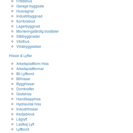
Fritidshus
Garage byggsats
Husvagnar
Industribyggnad
Kontorsbod
Lagerbyggnad
Monteringsfärdig bostäder
Stålbyggnader
Växthus
Villabyggsatser
Hissar & Lyftar
Arbetsplattform Hiss
Arbetsplattformar
Bil Lyftbord
Bilhissar
Bygghissar
Domkrafter
Godshiss
Handikapphiss
Hydraulisk hiss
Industrihissar
Kedjeblock
Låglyft
Lastkaj Lyft
Lyftbord