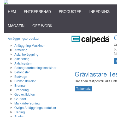
HEM
ENTREPRENAD
PRODUKTER
INREDNING
MAGAZIN
OFF WORK
Anläggningsprodukter
Ca
Anläggning Maskiner
pu
Armering
fa
Asfaltbeläggning
Asfaltering
T
Avfallsystem
Betongbearbetningsmaskiner
Grävlastare Te
Betongsten
Bodvagn
Brokonstruktion
Här är en test post till alla En
Brunnar
Ta kontakt
Dränering
Geotextildukar
Grunder
Markförberedning
Övriga Anläggningsprodukter
Rening
Ritning