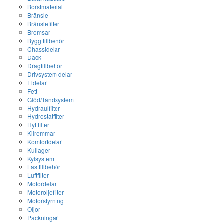
Borstmaterial
Bränsle
Bränslefilter
Bromsar
Bygg tillbehör
Chassidelar
Däck
Dragtillbehör
Drivsystem delar
Eldelar
Fett
Glöd/Tändsystem
Hydraulfilter
Hydrostatfilter
Hyttfilter
Kilremmar
Komfortdelar
Kullager
Kylsystem
Lasttillbehör
Luftfilter
Motordelar
Motoroljefilter
Motorstyrning
Oljor
Packningar