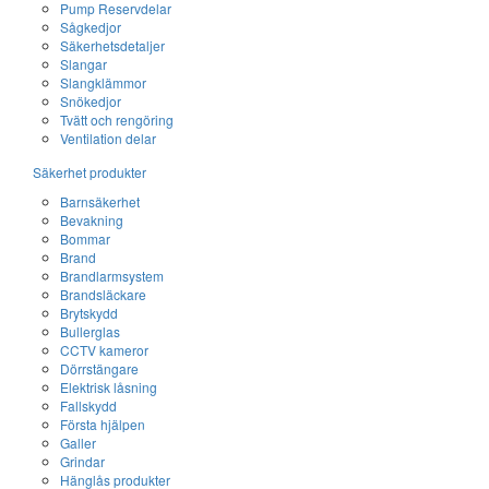
Pump Reservdelar
Sågkedjor
Säkerhetsdetaljer
Slangar
Slangklämmor
Snökedjor
Tvätt och rengöring
Ventilation delar
Säkerhet produkter
Barnsäkerhet
Bevakning
Bommar
Brand
Brandlarmsystem
Brandsläckare
Brytskydd
Bullerglas
CCTV kameror
Dörrstängare
Elektrisk låsning
Fallskydd
Första hjälpen
Galler
Grindar
Hänglås produkter