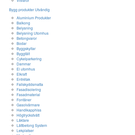
Vitvaror
Bygg produkter Utvändig
Aluminium Produkter
Balkong
Belysning
Belysning Utomhus
Betongvaror
Bodar
Byggskyltar
Byggtält
Cykelparkering
Dammar
El utomhus
Elkraft
Entrétak
Fallskyddsmatta
Fasadisolering
Fasadmaterial
Fontäner
Gasolvärmare
Handikapphiss
Högtryckstvätt
Läktare
Lättbetong System
Lekplatser