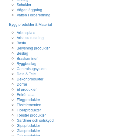
Schakter
Väganläggning
Vatten Förberedning
Bygg produkter & Material
Arbetsplats
Arbetsutrustning
Bastu
Belysning produkter
Beslag
Braskaminer
Byggbeslag
Centralsugsystem
Data & Tele
Dekor produkter
Dörrar
El produkter
Entrématta
Färgprodukter
Fästelementen
Fiberprodukter
Fönster produkter
Gardiner och solskydd
Gipsprodukter
Glasprodukter
Golvprodukter