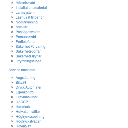
Hörselskydd
Installationsmaterial
Larmsystem
Låshus & tillbehör
Nödutrymning
Nycklar
Passagesystem
Personskydd
Porttelefoner
Säkerhet Förvaring
Säkerhetsdörrar
Säkerhetsskyltar
utrymningsstege
Service maskiner
Ångstädning
Biltvätt
Dryck Automater
Egenkontroll
Grävmaskiner
HACCP
Handtork
Hetvattentvättar
Högtrycksspolning
Högtryckstvättar
Hotelltvätt