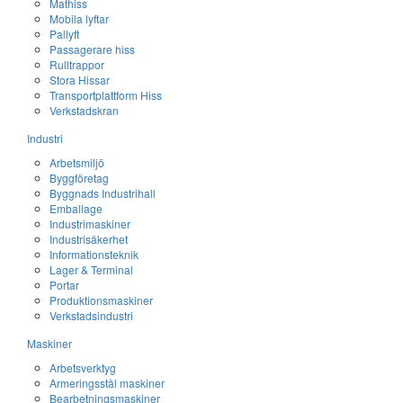
Mathiss
Mobila lyftar
Pallyft
Passagerare hiss
Rulltrappor
Stora Hissar
Transportplattform Hiss
Verkstadskran
Industri
Arbetsmiljö
Byggföretag
Byggnads Industrihall
Emballage
Industrimaskiner
Industrisäkerhet
Informationsteknik
Lager & Terminal
Portar
Produktionsmaskiner
Verkstadsindustri
Maskiner
Arbetsverktyg
Armeringsstål maskiner
Bearbetningsmaskiner