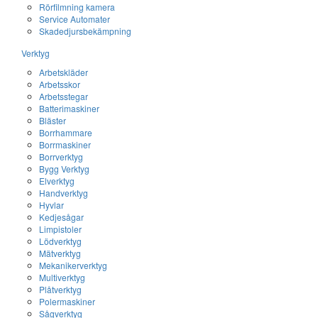
Rörfilmning kamera
Service Automater
Skadedjursbekämpning
Verktyg
Arbetskläder
Arbetsskor
Arbetsstegar
Batterimaskiner
Bläster
Borrhammare
Borrmaskiner
Borrverktyg
Bygg Verktyg
Elverktyg
Handverktyg
Hyvlar
Kedjesågar
Limpistoler
Lödverktyg
Mätverktyg
Mekanikerverktyg
Multiverktyg
Plåtverktyg
Polermaskiner
Sågverktyg