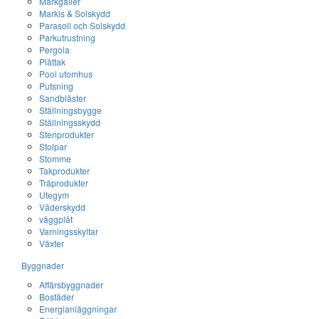
Markgaller
Markis & Solskydd
Parasoll och Solskydd
Parkutrustning
Pergola
Plåttak
Pool utomhus
Putsning
Sandbläster
Ställningsbygge
Ställningsskydd
Stenprodukter
Stolpar
Stomme
Takprodukter
Träprodukter
Utegym
Väderskydd
väggplåt
Varningsskyltar
Växter
Byggnader
Affärsbyggnader
Bostäder
Energianläggningar