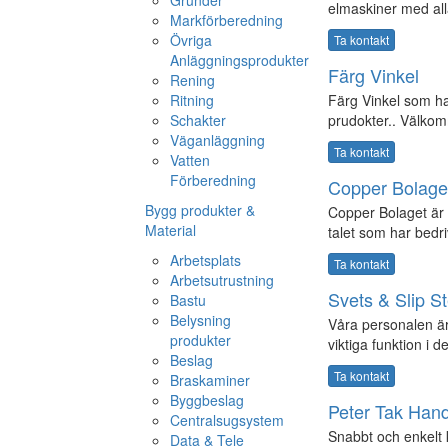
Grunder
elmaskiner med alla
Markförberedning
Övriga
Ta kontakt
Anläggningsprodukter
Färg Vinkel
Rening
Ritning
Färg Vinkel som ha
Schakter
prudokter.. Välko
Väganläggning
Ta kontakt
Vatten
Förberedning
Copper Bolage
Bygg produkter &
Copper Bolaget är 
Material
talet som har bedriv
Arbetsplats
Ta kontakt
Arbetsutrustning
Svets & Slip S
Bastu
Belysning
Våra personalen är 
produkter
viktiga funktion i d
Beslag
Ta kontakt
Braskaminer
Byggbeslag
Peter Tak Hand
Centralsugsystem
Snabbt och enkelt k
Data & Tele