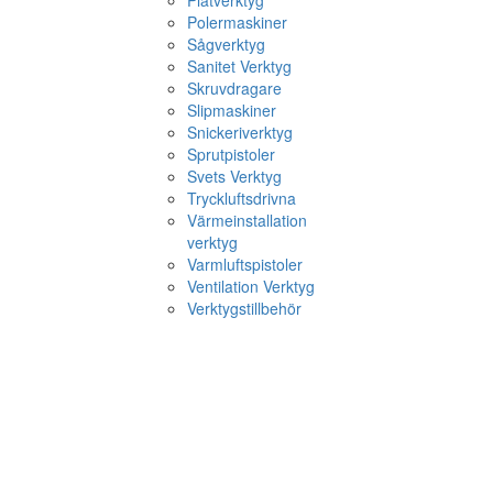
Plåtverktyg
Polermaskiner
Sågverktyg
Sanitet Verktyg
Skruvdragare
Slipmaskiner
Snickeriverktyg
Sprutpistoler
Svets Verktyg
Tryckluftsdrivna
Värmeinstallation
verktyg
Varmluftspistoler
Ventilation Verktyg
Verktygstillbehör