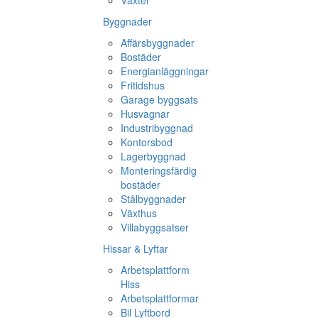
Växter
Byggnader
Affärsbyggnader
Bostäder
Energianläggningar
Fritidshus
Garage byggsats
Husvagnar
Industribyggnad
Kontorsbod
Lagerbyggnad
Monteringsfärdig
bostäder
Stålbyggnader
Växthus
Villabyggsatser
Hissar & Lyftar
Arbetsplattform
Hiss
Arbetsplattformar
Bil Lyftbord