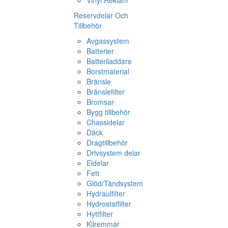
Vinyl Reklam
Reservdelar Och
Tillbehör
Avgassystem
Batterier
Batteriladdare
Borstmaterial
Bränsle
Bränslefilter
Bromsar
Bygg tillbehör
Chassidelar
Däck
Dragtillbehör
Drivsystem delar
Eldelar
Fett
Glöd/Tändsystem
Hydraulfilter
Hydrostatfilter
Hyttfilter
Kilremmar