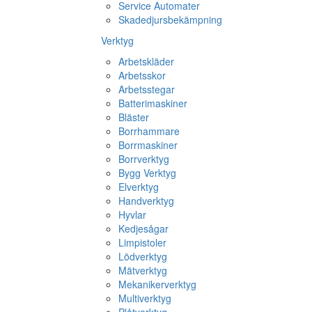
Service Automater
Skadedjursbekämpning
Verktyg
Arbetskläder
Arbetsskor
Arbetsstegar
Batterimaskiner
Bläster
Borrhammare
Borrmaskiner
Borrverktyg
Bygg Verktyg
Elverktyg
Handverktyg
Hyvlar
Kedjesågar
Limpistoler
Lödverktyg
Mätverktyg
Mekanikerverktyg
Multiverktyg