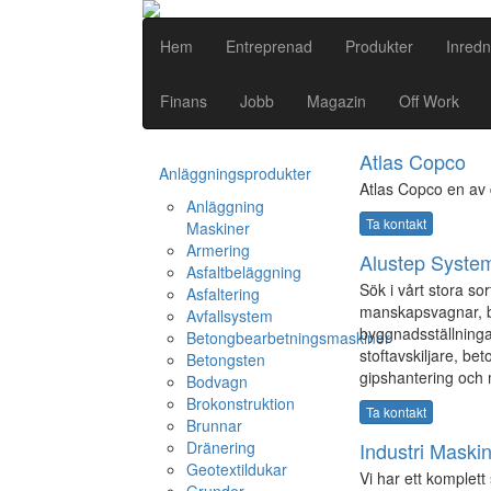
Hem
Entreprenad
Produkter
Inredn
Finans
Jobb
Magazin
Off Work
Atlas Copco
Anläggningsprodukter
Atlas Copco en av 
Anläggning
Ta kontakt
Maskiner
Armering
Alustep Syste
Asfaltbeläggning
Sök i vårt stora so
Asfaltering
manskapsvagnar, b
Avfallsystem
byggnadsställninga
Betongbearbetningsmaskiner
stoftavskiljare, be
Betongsten
gipshantering och 
Bodvagn
Brokonstruktion
Ta kontakt
Brunnar
Dränering
Industri Maski
Geotextildukar
Vi har ett komplett