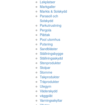
Lekplatser
Markgaller
Markis & Solskydd
Parasoll och
Solskydd
Parkutrustning
Pergola
Plåttak
Pool utomhus
Putsning
Sandbläster
Ställningsbygge
Ställningsskydd
Stenprodukter
Stolpar
Stomme
Takprodukter
Träprodukter
Utegym
Väderskydd
väggplåt
Varningsskyltar