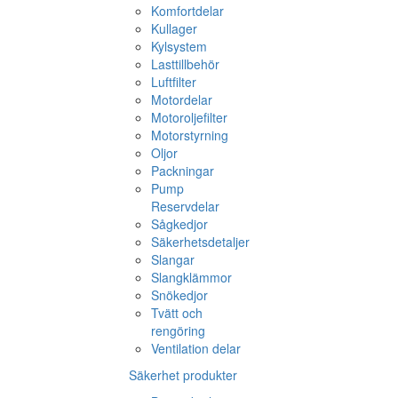
Komfortdelar
Kullager
Kylsystem
Lasttillbehör
Luftfilter
Motordelar
Motoroljefilter
Motorstyrning
Oljor
Packningar
Pump
Reservdelar
Sågkedjor
Säkerhetsdetaljer
Slangar
Slangklämmor
Snökedjor
Tvätt och
rengöring
Ventilation delar
Säkerhet produkter