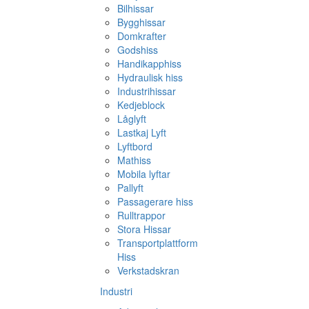
Bilhissar
Bygghissar
Domkrafter
Godshiss
Handikapphiss
Hydraulisk hiss
Industrihissar
Kedjeblock
Låglyft
Lastkaj Lyft
Lyftbord
Mathiss
Mobila lyftar
Pallyft
Passagerare hiss
Rulltrappor
Stora Hissar
Transportplattform
Hiss
Verkstadskran
Industri