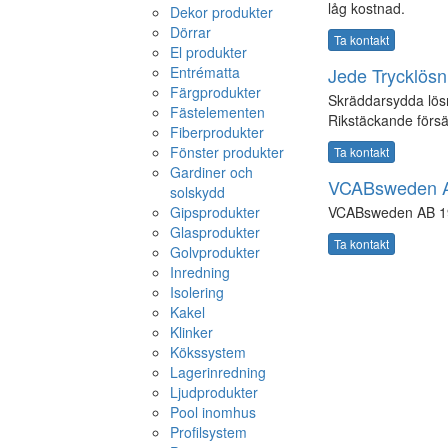
låg kostnad.
Dekor produkter
Dörrar
Ta kontakt
El produkter
Entrématta
Jede Trycklösn
Färgprodukter
Skräddarsydda lösni
Fästelementen
Rikstäckande försä
Fiberprodukter
Fönster produkter
Ta kontakt
Gardiner och
VCABsweden 
solskydd
Gipsprodukter
VCABsweden AB 1
Glasprodukter
Ta kontakt
Golvprodukter
Inredning
Isolering
Kakel
Klinker
Kökssystem
Lagerinredning
Ljudprodukter
Pool inomhus
Profilsystem