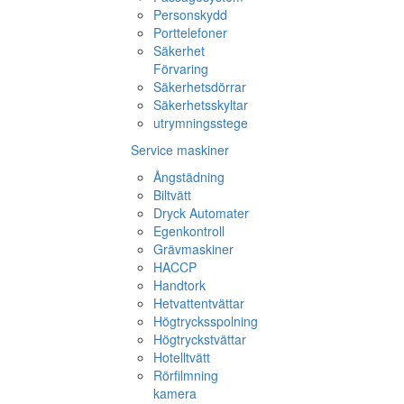
Personskydd
Porttelefoner
Säkerhet
Förvaring
Säkerhetsdörrar
Säkerhetsskyltar
utrymningsstege
Service maskiner
Ångstädning
Biltvätt
Dryck Automater
Egenkontroll
Grävmaskiner
HACCP
Handtork
Hetvattentvättar
Högtrycksspolning
Högtryckstvättar
Hotelltvätt
Rörfilmning
kamera