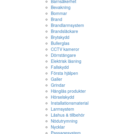
Barnsäkerhet
Bevakning
Bommar
Brand
Brandlarmsystem
Brandsläckare
Brytskydd
Bullerglas
CCTV kameror
Dörrstängare
Elektrisk låsning
Fallskydd
Första hjälpen
Galler
Grindar
Hänglås produkter
Hörselskydd
Installationsmaterial
Larmsystem
Låshus & tillbehör
Nödutrymning
Nycklar
Passagesystem