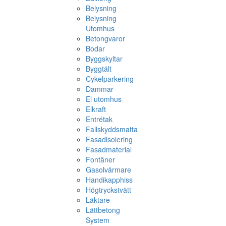
Belysning
Belysning
Utomhus
Betongvaror
Bodar
Byggskyltar
Byggtält
Cykelparkering
Dammar
El utomhus
Elkraft
Entrétak
Fallskyddsmatta
Fasadisolering
Fasadmaterial
Fontäner
Gasolvärmare
Handikapphiss
Högtryckstvätt
Läktare
Lättbetong
System