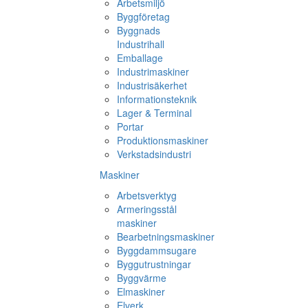
Arbetsmiljö
Byggföretag
Byggnads
Industrihall
Emballage
Industrimaskiner
Industrisäkerhet
Informationsteknik
Lager & Terminal
Portar
Produktionsmaskiner
Verkstadsindustri
Maskiner
Arbetsverktyg
Armeringsstål
maskiner
Bearbetningsmaskiner
Byggdammsugare
Byggutrustningar
Byggvärme
Elmaskiner
Elverk