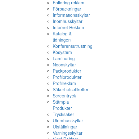
Foliering reklam
Förpackningar
Informationsskyltar
Inomhusskyltar
Internet Reklam
Katalog &
tidningen
Konferensutrustning
Kösystem
Laminering
Neonskyltar
Packprodukter
Profilprodukter
Profilreklam
Säkerhetsetiketter
Screentryck
Stämpla
Produkter
Trycksaker
Utomhusskyltar
Utställningar
Varningsskyltar