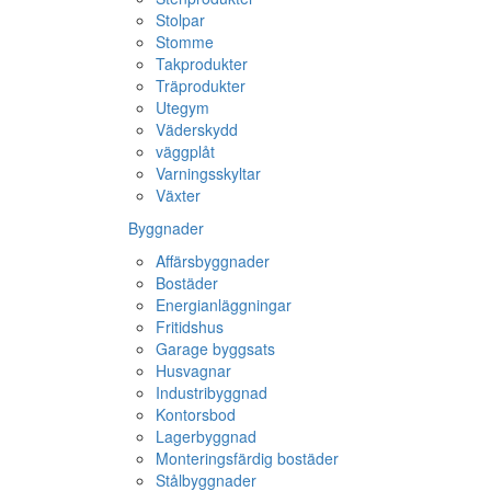
Stolpar
Stomme
Takprodukter
Träprodukter
Utegym
Väderskydd
väggplåt
Varningsskyltar
Växter
Byggnader
Affärsbyggnader
Bostäder
Energianläggningar
Fritidshus
Garage byggsats
Husvagnar
Industribyggnad
Kontorsbod
Lagerbyggnad
Monteringsfärdig bostäder
Stålbyggnader