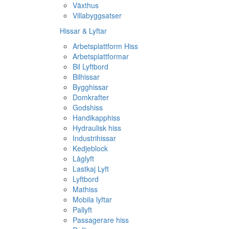
Växthus
Villabyggsatser
Hissar & Lyftar
Arbetsplattform Hiss
Arbetsplattformar
Bil Lyftbord
Bilhissar
Bygghissar
Domkrafter
Godshiss
Handikapphiss
Hydraulisk hiss
Industrihissar
Kedjeblock
Låglyft
Lastkaj Lyft
Lyftbord
Mathiss
Mobila lyftar
Pallyft
Passagerare hiss