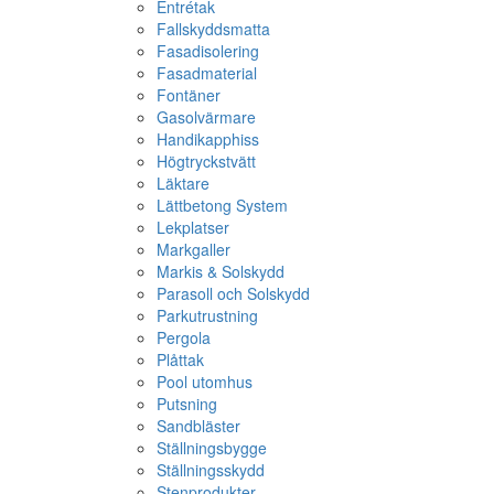
Entrétak
Fallskyddsmatta
Fasadisolering
Fasadmaterial
Fontäner
Gasolvärmare
Handikapphiss
Högtryckstvätt
Läktare
Lättbetong System
Lekplatser
Markgaller
Markis & Solskydd
Parasoll och Solskydd
Parkutrustning
Pergola
Plåttak
Pool utomhus
Putsning
Sandbläster
Ställningsbygge
Ställningsskydd
Stenprodukter