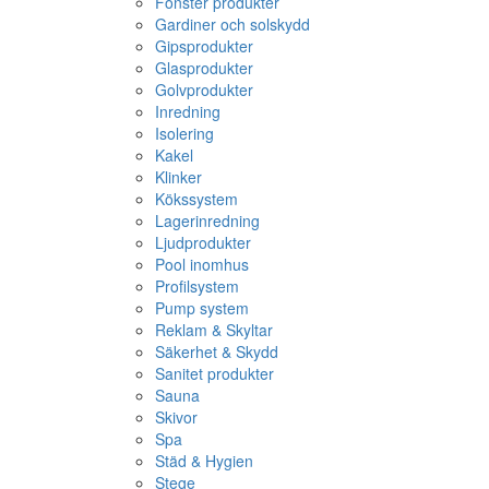
Fönster produkter
Gardiner och solskydd
Gipsprodukter
Glasprodukter
Golvprodukter
Inredning
Isolering
Kakel
Klinker
Kökssystem
Lagerinredning
Ljudprodukter
Pool inomhus
Profilsystem
Pump system
Reklam & Skyltar
Säkerhet & Skydd
Sanitet produkter
Sauna
Skivor
Spa
Städ & Hygien
Stege