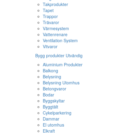
Takprodukter
Tapet
Trappor
Trävaror
Värmesystem
Vattenrenare
Ventilation System
Vitvaror
Bygg produkter Utvändig
Aluminium Produkter
Balkong
Belysning
Belysning Utomhus
Betongvaror
Bodar
Byggskyltar
Byggtält
Cykelparkering
Dammar
El utomhus
Elkraft