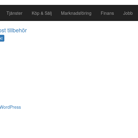
Tjänster
Köp & Sälj
Marknadsföring
Finans
Jobb
st tillbehör
kt
WordPress