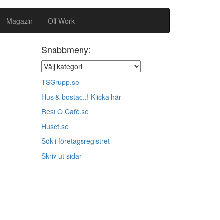
Magazin
Off Work
Snabbmeny:
TSGrupp.se
Hus & bostad..! Klicka här
Rest O Cafè.se
Huset.se
Sök i företagsregistret
Skriv ut sidan