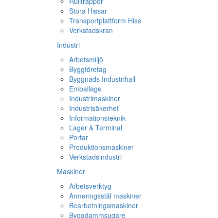
Rulltrappor
Stora Hissar
Transportplattform Hiss
Verkstadskran
Industri
Arbetsmiljö
Byggföretag
Byggnads Industrihall
Emballage
Industrimaskiner
Industrisäkerhet
Informationsteknik
Lager & Terminal
Portar
Produktionsmaskiner
Verkstadsindustri
Maskiner
Arbetsverktyg
Armeringsstål maskiner
Bearbetningsmaskiner
Byggdammsugare