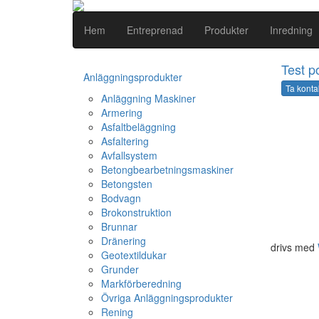
Hem
Entreprenad
Produkter
Inredning
Test po
Anläggningsprodukter
Ta konta
Anläggning Maskiner
Armering
Asfaltbeläggning
Asfaltering
Avfallsystem
Betongbearbetningsmaskiner
Betongsten
Bodvagn
Brokonstruktion
Brunnar
Dränering
drivs med
Geotextildukar
Grunder
Markförberedning
Övriga Anläggningsprodukter
Rening