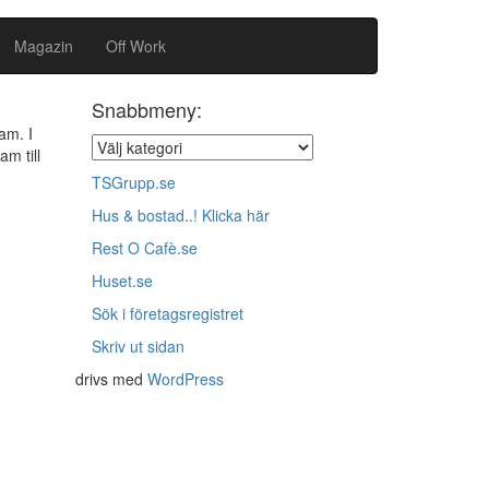
Magazin
Off Work
Snabbmeny:
am. I
am till
TSGrupp.se
Hus & bostad..! Klicka här
Rest O Cafè.se
Huset.se
Sök i företagsregistret
Skriv ut sidan
drivs med
WordPress