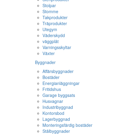
Stolpar
Stomme
Takprodukter
Träprodukter
Utegym
Väderskydd
väggplåt
Varningsskyltar
Växter
Byggnader
Affärsbyggnader
Bostäder
Energianläggningar
Fritidshus
Garage byggsats
Husvagnar
Industribyggnad
Kontorsbod
Lagerbyggnad
Monteringsfärdig bostäder
Stålbyggnader