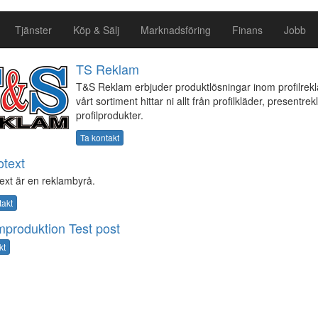
Tjänster
Köp & Sälj
Marknadsföring
Finans
Jobb
TS Reklam
T&S Reklam erbjuder produktlösningar inom profilrekl
vårt sortiment hittar ni allt från profilkläder, presentrekl
profilprodukter.
Ta kontakt
otext
text är en reklambyrå.
takt
produktion Test post
kt