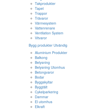
Takprodukter
Tapet
Trappor
Trävaror
Värmesystem
Vattenrenare
Ventilation System
Vitvaror
Bygg produkter Utvändig
Aluminium Produkter
Balkong
Belysning
Belysning Utomhus
Betongvaror
Bodar
Byggskyltar
Byggtält
Cykelparkering
Dammar
El utomhus
Elkraft