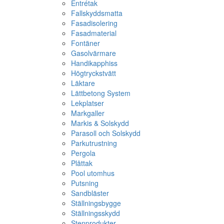
Entrétak
Fallskyddsmatta
Fasadisolering
Fasadmaterial
Fontäner
Gasolvärmare
Handikapphiss
Högtryckstvätt
Läktare
Lättbetong System
Lekplatser
Markgaller
Markis & Solskydd
Parasoll och Solskydd
Parkutrustning
Pergola
Plåttak
Pool utomhus
Putsning
Sandbläster
Ställningsbygge
Ställningsskydd
Stenprodukter