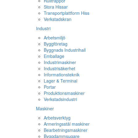
Rulltrappor
Stora Hissar
Transportplattform Hiss
Verkstadskran
Industri
Arbetsmiljö
Byggföretag
Byggnads Industrihall
Emballage
Industrimaskiner
Industrisäkerhet
Informationsteknik
Lager & Terminal
Portar
Produktionsmaskiner
Verkstadsindustri
Maskiner
Arbetsverktyg
Armeringsstål maskiner
Bearbetningsmaskiner
Byggdammsugare