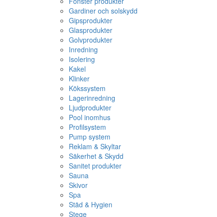
Fönster produkter
Gardiner och solskydd
Gipsprodukter
Glasprodukter
Golvprodukter
Inredning
Isolering
Kakel
Klinker
Kökssystem
Lagerinredning
Ljudprodukter
Pool inomhus
Profilsystem
Pump system
Reklam & Skyltar
Säkerhet & Skydd
Sanitet produkter
Sauna
Skivor
Spa
Städ & Hygien
Stege