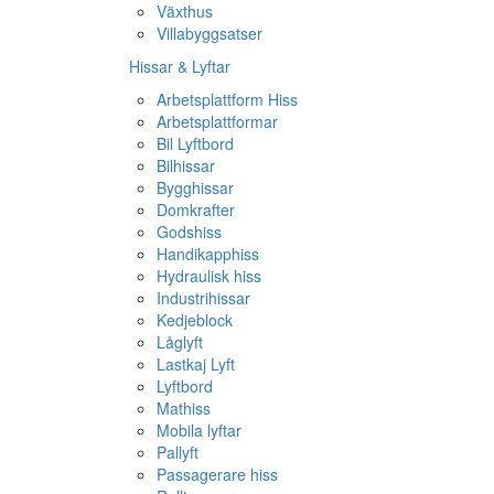
Växthus
Villabyggsatser
Hissar & Lyftar
Arbetsplattform Hiss
Arbetsplattformar
Bil Lyftbord
Bilhissar
Bygghissar
Domkrafter
Godshiss
Handikapphiss
Hydraulisk hiss
Industrihissar
Kedjeblock
Låglyft
Lastkaj Lyft
Lyftbord
Mathiss
Mobila lyftar
Pallyft
Passagerare hiss