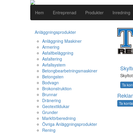
Hem
Entreprenad
Produkter
Inredning
Anläggningsprodukter
Anläggning Maskiner
Armering
Asfaltbeläggning
Asfaltering
Avfallsystem
Skylt
Betongbearbetningsmaskiner
Skylto
Betongsten
Bodvagn
Ta kon
Brokonstruktion
Brunnar
Reklam
Dränering
Ta konta
Geotextildukar
Grunder
Markförberedning
Övriga Anläggningsprodukter
Rening