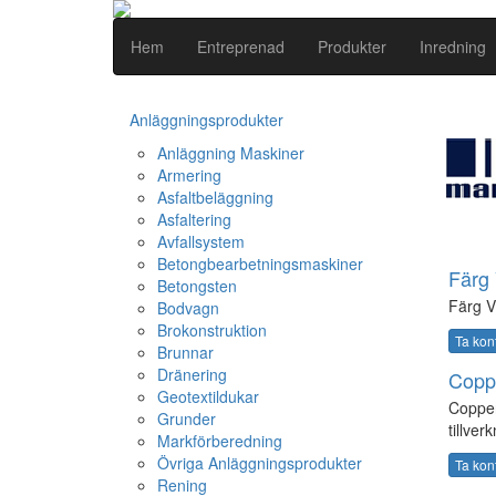
Hem
Entreprenad
Produkter
Inredning
Anläggningsprodukter
Anläggning Maskiner
Armering
Asfaltbeläggning
Asfaltering
Avfallsystem
Betongbearbetningsmaskiner
Färg 
Betongsten
Färg V
Bodvagn
Brokonstruktion
Ta kon
Brunnar
Dränering
Copp
Geotextildukar
Copper
Grunder
tillver
Markförberedning
Övriga Anläggningsprodukter
Ta kon
Rening