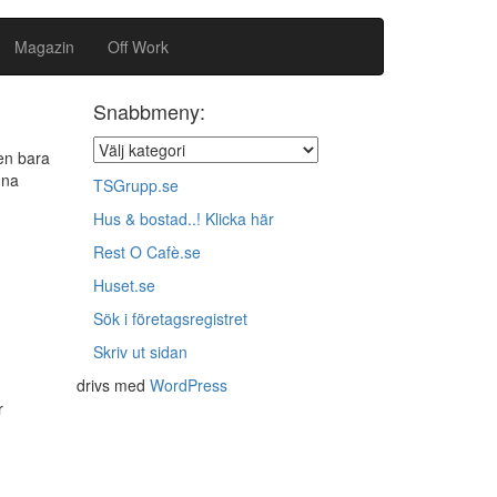
Magazin
Off Work
Snabbmeny:
en bara
nna
TSGrupp.se
Hus & bostad..! Klicka här
Rest O Cafè.se
Huset.se
Sök i företagsregistret
Skriv ut sidan
drivs med
WordPress
r