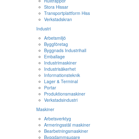
Rulltrappor
Stora Hissar
Transportplattform Hiss
Verkstadskran
Industri
Arbetsmiljö
Byggföretag
Byggnads Industrihall
Emballage
Industrimaskiner
Industrisäkerhet
Informationsteknik
Lager & Terminal
Portar
Produktionsmaskiner
Verkstadsindustri
Maskiner
Arbetsverktyg
Armeringsstål maskiner
Bearbetningsmaskiner
Byggdammsugare