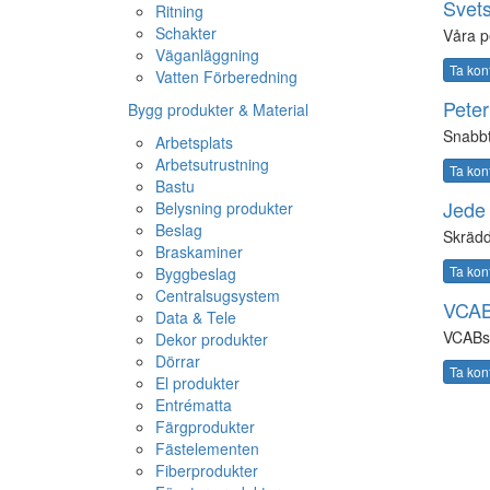
Svets
Ritning
Schakter
Våra pe
Väganläggning
Ta kon
Vatten Förberedning
Peter
Bygg produkter & Material
Snabbt
Arbetsplats
Arbetsutrustning
Ta kon
Bastu
Jede 
Belysning produkter
Beslag
Skrädd
Braskaminer
Ta kon
Byggbeslag
Centralsugsystem
VCAB
Data & Tele
VCABs
Dekor produkter
Dörrar
Ta kon
El produkter
Entrématta
Färgprodukter
Fästelementen
Fiberprodukter