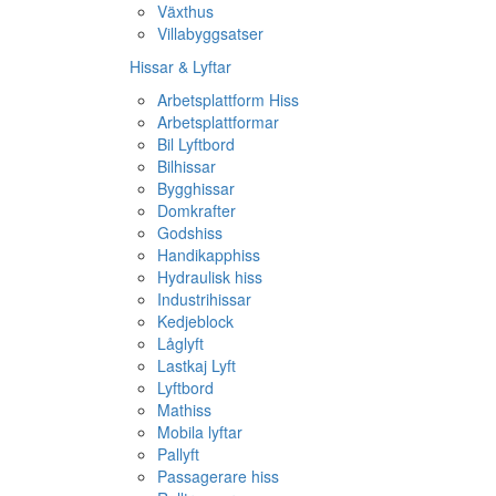
Växthus
Villabyggsatser
Hissar & Lyftar
Arbetsplattform Hiss
Arbetsplattformar
Bil Lyftbord
Bilhissar
Bygghissar
Domkrafter
Godshiss
Handikapphiss
Hydraulisk hiss
Industrihissar
Kedjeblock
Låglyft
Lastkaj Lyft
Lyftbord
Mathiss
Mobila lyftar
Pallyft
Passagerare hiss