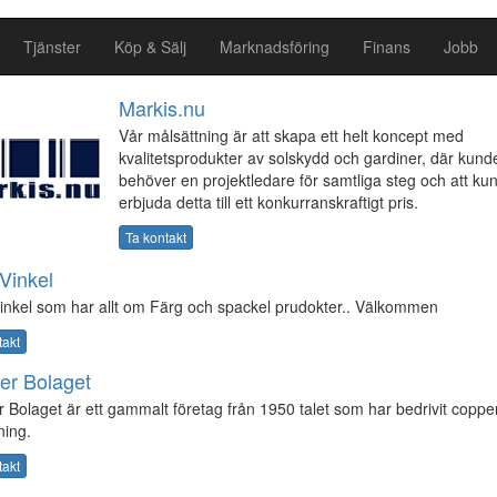
Tjänster
Köp & Sälj
Marknadsföring
Finans
Jobb
Markis.nu
Vår målsättning är att skapa ett helt koncept med
kvalitetsprodukter av solskydd och gardiner, där kund
behöver en projektledare för samtliga steg och att ku
erbjuda detta till ett konkurranskraftigt pris.
Ta kontakt
Vinkel
inkel som har allt om Färg och spackel prudokter.. Välkommen
takt
er Bolaget
 Bolaget är ett gammalt företag från 1950 talet som har bedrivit coppe
kning.
takt