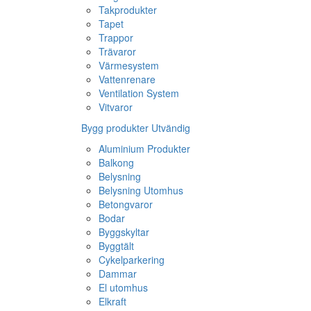
Takprodukter
Tapet
Trappor
Trävaror
Värmesystem
Vattenrenare
Ventilation System
Vitvaror
Bygg produkter Utvändig
Aluminium Produkter
Balkong
Belysning
Belysning Utomhus
Betongvaror
Bodar
Byggskyltar
Byggtält
Cykelparkering
Dammar
El utomhus
Elkraft