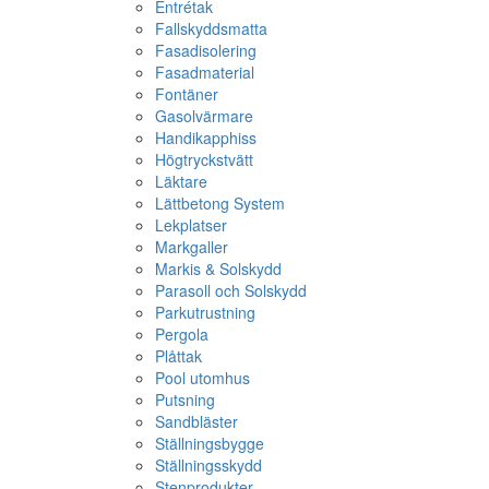
Entrétak
Fallskyddsmatta
Fasadisolering
Fasadmaterial
Fontäner
Gasolvärmare
Handikapphiss
Högtryckstvätt
Läktare
Lättbetong System
Lekplatser
Markgaller
Markis & Solskydd
Parasoll och Solskydd
Parkutrustning
Pergola
Plåttak
Pool utomhus
Putsning
Sandbläster
Ställningsbygge
Ställningsskydd
Stenprodukter