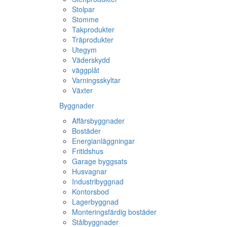
Stolpar
Stomme
Takprodukter
Träprodukter
Utegym
Väderskydd
väggplåt
Varningsskyltar
Växter
Byggnader
Affärsbyggnader
Bostäder
Energianläggningar
Fritidshus
Garage byggsats
Husvagnar
Industribyggnad
Kontorsbod
Lagerbyggnad
Monteringsfärdig bostäder
Stålbyggnader