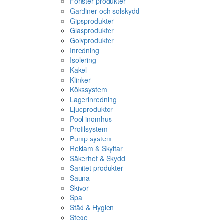
Fönster produkter
Gardiner och solskydd
Gipsprodukter
Glasprodukter
Golvprodukter
Inredning
Isolering
Kakel
Klinker
Kökssystem
Lagerinredning
Ljudprodukter
Pool inomhus
Profilsystem
Pump system
Reklam & Skyltar
Säkerhet & Skydd
Sanitet produkter
Sauna
Skivor
Spa
Städ & Hygien
Stege