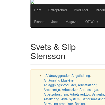
Hem
Entreprenad
Produkter
Inredn
Finans
Jobb
Magazin
Off Work
Svets & Slip
Stensson
Affärsbyggnader
,
Ångstädning
,
Anläggning Maskiner
,
Anläggningsprodukter
,
Arbetskläder
,
Arbetsmiljö
,
Arbetsskor
,
Arbetsstegar
,
Arbetsutrustning
,
Arbetsverktyg
,
Armerin
Asfaltering
,
Avfallsystem
,
Batterimaskiner
Belysning produkter
,
Beslag
,