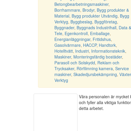
Betongbearbetningsmaskiner
,
Borrhammare
,
Brodyr
,
Bygg produkter &
Material
,
Bygg produkter Utvändig
,
Bygg
Verktyg
,
Byggbeslag
,
Byggföretag
,
Byggnader
,
Byggnads Industrihall
,
Data 
Tele
,
Egenkontroll
,
Emballage
,
Energianläggningar
,
Fritidshus
,
Gasolvärmare
,
HACCP
,
Handtork
,
Hotelltvätt
,
Industri
,
Informationsteknik
,
Maskiner
,
Monteringsfärdig bostäder
,
Parasoll och Solskydd
,
Reklam och
Trycksaker
,
Rörfilmning kamera
,
Service
maskiner
,
Skadedjursbekämpning
,
Växter
Verktyg
Våra personalen är mycket 
och fyller alla viktiga funktion
detta arbetet.