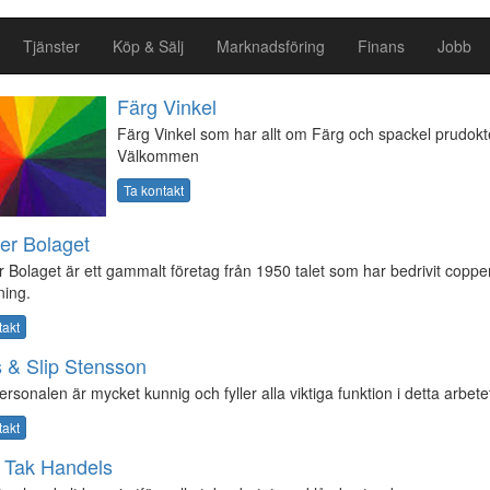
Tjänster
Köp & Sälj
Marknadsföring
Finans
Jobb
Färg Vinkel
Färg Vinkel som har allt om Färg och spackel prudokte
Välkommen
Ta kontakt
er Bolaget
 Bolaget är ett gammalt företag från 1950 talet som har bedrivit coppe
kning.
takt
 & Slip Stensson
rsonalen är mycket kunnig och fyller alla viktiga funktion i detta arbete
takt
 Tak Handels