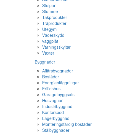
Stolpar
Stomme
Takprodukter
Träprodukter
Utegym
Väderskydd
väggplåt
Varningsskyltar
Växter
Byggnader
Affärsbyggnader
Bostäder
Energianläggningar
Fritidshus
Garage byggsats
Husvagnar
Industribyggnad
Kontorsbod
Lagerbyggnad
Monteringsfärdig bostäder
Stålbyggnader