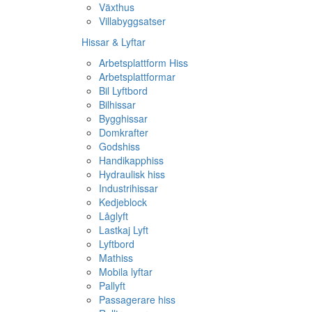
Växthus
Villabyggsatser
Hissar & Lyftar
Arbetsplattform Hiss
Arbetsplattformar
Bil Lyftbord
Bilhissar
Bygghissar
Domkrafter
Godshiss
Handikapphiss
Hydraulisk hiss
Industrihissar
Kedjeblock
Låglyft
Lastkaj Lyft
Lyftbord
Mathiss
Mobila lyftar
Pallyft
Passagerare hiss