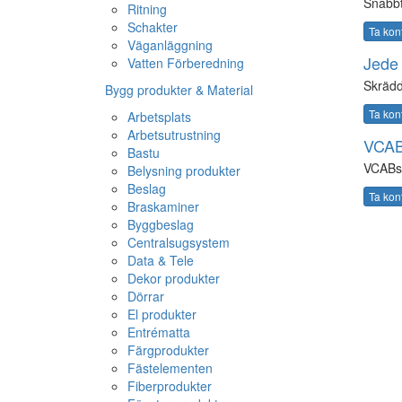
Snabbt
Ritning
Schakter
Ta kon
Väganläggning
Jede 
Vatten Förberedning
Skrädd
Bygg produkter & Material
Ta kon
Arbetsplats
Arbetsutrustning
VCAB
Bastu
VCABs
Belysning produkter
Beslag
Ta kon
Braskaminer
Byggbeslag
Centralsugsystem
Data & Tele
Dekor produkter
Dörrar
El produkter
Entrématta
Färgprodukter
Fästelementen
Fiberprodukter