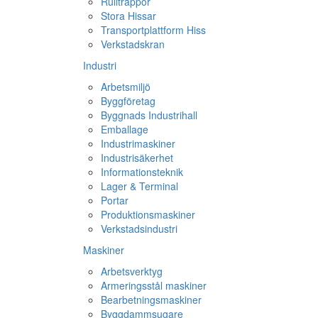
Rulltrappor
Stora Hissar
Transportplattform Hiss
Verkstadskran
Industri
Arbetsmiljö
Byggföretag
Byggnads Industrihall
Emballage
Industrimaskiner
Industrisäkerhet
Informationsteknik
Lager & Terminal
Portar
Produktionsmaskiner
Verkstadsindustri
Maskiner
Arbetsverktyg
Armeringsstål maskiner
Bearbetningsmaskiner
Byggdammsugare