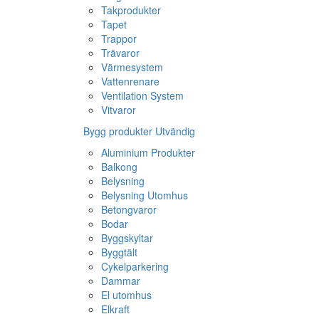
Takprodukter
Tapet
Trappor
Trävaror
Värmesystem
Vattenrenare
Ventilation System
Vitvaror
Bygg produkter Utvändig
Aluminium Produkter
Balkong
Belysning
Belysning Utomhus
Betongvaror
Bodar
Byggskyltar
Byggtält
Cykelparkering
Dammar
El utomhus
Elkraft