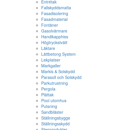
Entrétak
Fallskyddsmatta
Fasadisolering
Fasadmaterial
Fontäner
Gasolvärmare
Handikapphiss
Högtryckstvätt
Läktare
Lättbetong System
Lekplatser
Markgaller
Markis & Solskydd
Parasoll och Solskydd
Parkutrustning
Pergola
Plåttak
Pool utomhus
Putsning
Sandbläster
Ställningsbygge
Ställningsskydd
Stenprodukter