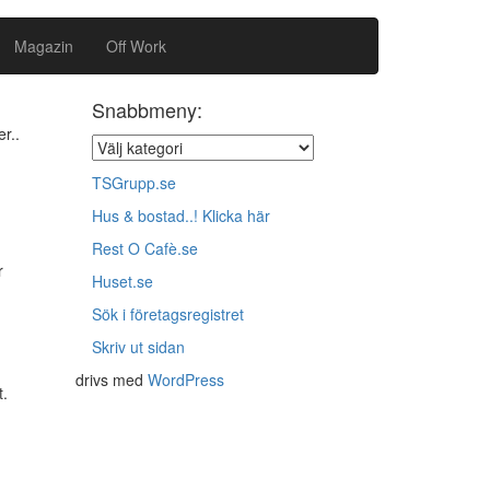
Magazin
Off Work
Snabbmeny:
r..
TSGrupp.se
Hus & bostad..! Klicka här
Rest O Cafè.se
r
Huset.se
Sök i företagsregistret
Skriv ut sidan
drivs med
WordPress
t.