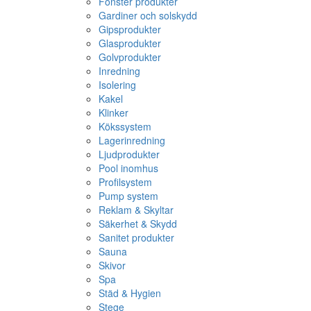
Fönster produkter
Gardiner och solskydd
Gipsprodukter
Glasprodukter
Golvprodukter
Inredning
Isolering
Kakel
Klinker
Kökssystem
Lagerinredning
Ljudprodukter
Pool inomhus
Profilsystem
Pump system
Reklam & Skyltar
Säkerhet & Skydd
Sanitet produkter
Sauna
Skivor
Spa
Städ & Hygien
Stege