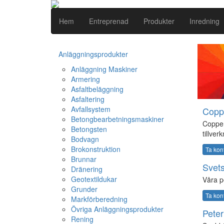
Hem
Entreprenad
Produkter
Inredning
Anläggningsprodukter
Anläggning Maskiner
Armering
Asfaltbeläggning
Asfaltering
Avfallsystem
Copp
Betongbearbetningsmaskiner
Copper
Betongsten
tillver
Bodvagn
Brokonstruktion
Ta kon
Brunnar
Svets
Dränering
Geotextildukar
Våra pe
Grunder
Ta kon
Markförberedning
Övriga Anläggningsprodukter
Peter
Rening