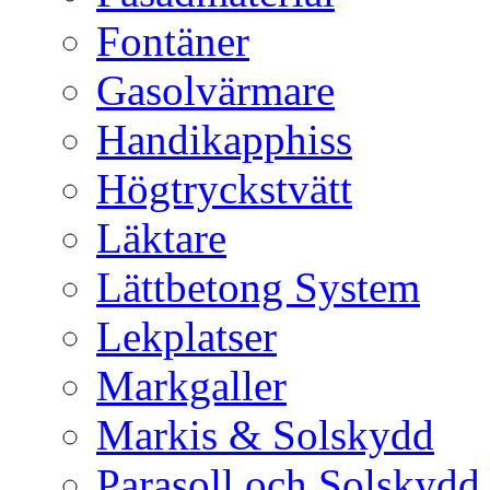
Fontäner
Gasolvärmare
Handikapphiss
Högtryckstvätt
Läktare
Lättbetong System
Lekplatser
Markgaller
Markis & Solskydd
Parasoll och Solskydd